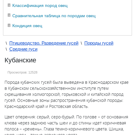
Классификация пород овец
Сравнительная таблица по породам овец
Кондиция овец
Птицеводство. Разведение гусей
Породы гусей
\
\
Средние гуси
\
Кубанские
Просмотров:
12528
Порода кубанских гусей была выведена в Краснодарском крае
в Кубанском сельскохозяйственном институте путем
скрещивания холмогорской, горьковской и китайской пород
гусей. Основные зоны распространения кубанской породы:
Краснодарский край и Ростовская область.
Цвет оперения: серый, серо-бурый. По голове – от основания
клюва через заднюю часть шеи и до спины идет коричневая
полоса – «ремень». Глаза темно-коричневого цвета. Шишка,
клюв, ноги – темно-аспидного цвета.