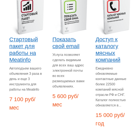
Стартовый
Показать
Доступ к
пакет для
свой email
каталогу
работы на
мясных
Услуга позволяет
Meatinfo
компаний
сделать видимым
для всех ваш адрес
Автоподъем вашего
Ежедневно
электронной почты
объявления 3 раза в
обновляемые
во всех
день и еще 3
контактные данные
размещаемых вами
инструмента для
более 22500
объявлениях.
работы на Meatinfo
компаний мясной
отрасли РФ и СНГ.
5 600 руб/
7 100 руб/
Каталог полностью
мес
обновляется в...
мес
15 000 руб/
год