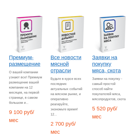
Премиум-
Все новости
Заявки на
размещение
мясной
покупку
отрасли
мяса, скота
О вашей компании
узнают все! Премиум
Будьте в курсе всех
Заявки на покупку -
размещение вашей
последних
самый простой
компании на 12
актуальных событий
способ найти
месяцев, на первой
на мясном рынке, и
покупателей мяса,
странице, в самом
оперативно
мясопродуктов, скота
большом и...
реагируйте,
5 520 руб/
экономьте время!
9 100 руб/
12...
мес
мес
2 700 руб/
мес