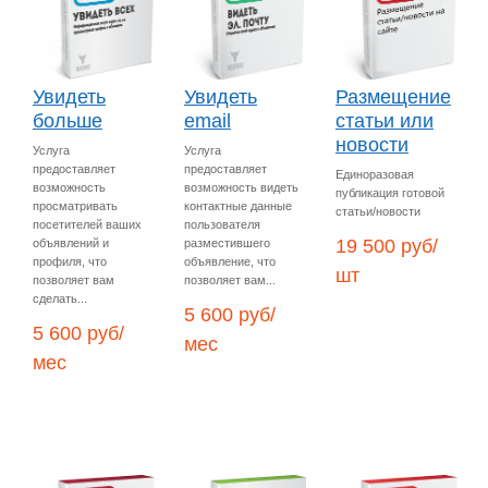
Увидеть
Увидеть
Размещение
больше
email
статьи или
новости
Услуга
Услуга
предоставляет
предоставляет
Единоразовая
возможность
возможность видеть
публикация готовой
просматривать
контактные данные
статьи/новости
посетителей ваших
пользователя
19 500 руб/
объявлений и
разместившего
профиля, что
объявление, что
шт
позволяет вам
позволяет вам...
сделать...
5 600 руб/
5 600 руб/
мес
мес