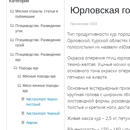
Категория
Юрловская го
Мясная отрасль: статьи и
публикации
Просмотров:
6322
Птицеводство. Разведение
уток
Тип продуктивности кур поро
Орловской, Курской областях
Птицеводство. Разведение
гусей
голосистыми их назвали из0з
Птицеводство. Разведение
Окраска оперения птиц юрлов
кур
темно-желтая. Ушные мочки к
Породы кур
основного тона окраски опе
пятнами на животе.
Мясные породы кур
Мясо-яичные породы
Основные экстерьерные приз
кур
крупная голова с широким лб
Австралорп Черно-
листовидной формы, розовидн
пестрый
толстые и крепкие ноги, дост
Австралорп Черный
Живая масса кур – 2,5 кг, петухо
Амрокс
Яйценоскость – 150 – 160 шту