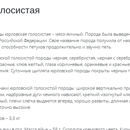
лосистая
ды юрловская голосистая – мясо-яичный. Порода была выведе
 Российской Федерации. Свое название порода получила от наз
а способности петухов продолжительно и звучно петь.
ской голосистой породы черная, серебристая, черная с сереб
расные, клюв желтый, глаза коричневые, оранжевые и красные
рения. Суточные цыплята юрловской породы покрыты черным п
наки юрловской голосистой породы: широкое вертикально пр
ом, надбровные дуги немного нависают, крепкий изогнутый клю
ый, плечи слегка выдаются вперед, хорошо развиты, длинная 
аточно высокие.
в – 3,3 кг.
к яиц в год. Масса яйца – 58 г. Скорлупа кремового цвета. Кур