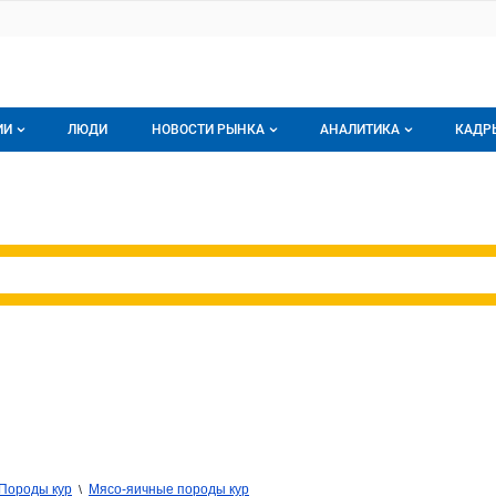
ИИ
ЛЮДИ
НОВОСТИ РЫНКА
АНАЛИТИКА
КАДР
логе компаний
Новости рынка мяса
Все
г компаний
Аналитика рынка яиц
Все
мпания
Подписаться на анали
Обзор рынка мяса
Породы кур
Мясо-яичные породы кур
\