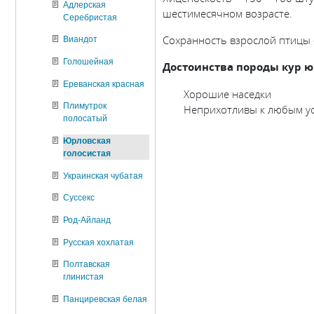
Адлерская
шестимесячном возрасте.
Серебристая
Сохранность взрослой птицы –
Виандот
Голошейная
Достоинства породы кур ю
Eреванская красная
Хорошие наседки
Плимутрок
Неприхотливы к любым у
полосатый
Юрловская
голосистая
Украинская чубатая
Суссекс
Род-Айланд
Русская хохлатая
Полтавская
глинистая
Панциревская белая