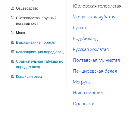
Юрловская голосистая
Овцеводство
Украинская чубатая
Скотоводство. Крупный
рогатый скот
Суссекс
Мясо
Род-Айланд
Выращивание поросят
Русская хохлатая
Классификация пород овец
Полтавская глинистая
Сравнительная таблица по
породам овец
Панциревская белая
Кондиция овец
Мегрула
Нью-гемпшир
Орловская