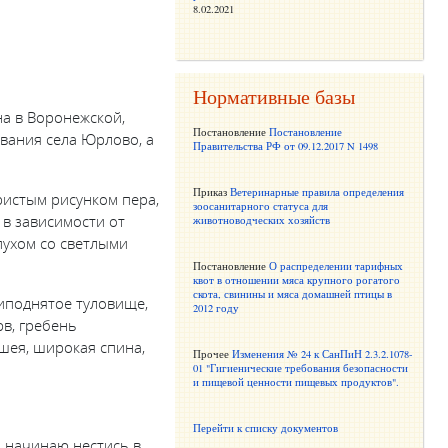
8.02.2021
Нормативные базы
на в Воронежской,
Постановление
Постановление
вания села Юрлово, а
Правительства РФ от 09.12.2017 N 1498
Приказ
Ветеринарные правила определения
ристым рисунком пера,
зоосанитарного статуса для
 в зависимости от
животноводческих хозяйств
ухом со светлыми
Постановление
О распределении тарифных
квот в отношении мяса крупного рогатого
скота, свинины и мяса домашней птицы в
иподнятое туловище,
2012 году
в, гребень
шея, широкая спина,
Прочее
Изменения № 24 к СанПиН 2.3.2.1078-
01 "Гигиенические требования безопасности
и пищевой ценности пищевых продуктов".
Перейти к списку документов
ы начинаю нестись в