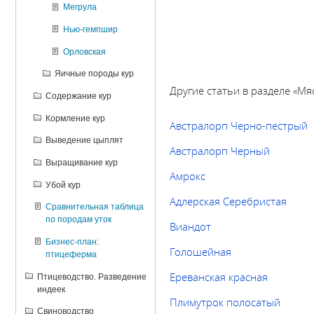
Мегрула
Нью-гемпшир
Орловская
Яичные породы кур
Другие статьи в разделе «
Мя
Содержание кур
Кормление кур
Австралорп Черно-пестрый
Выведение цыплят
Австралорп Черный
Выращивание кур
Амрокс
Убой кур
Адлерская Серебристая
Сравнительная таблица
по породам уток
Виандот
Бизнес-план:
Голошейная
птицеферма
Eреванская красная
Птицеводство. Разведение
индеек
Плимутрок полосатый
Свиноводство