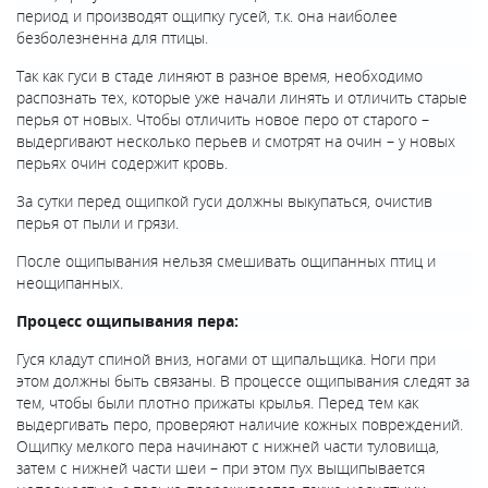
период и производят ощипку гусей, т.к. она наиболее
безболезненна для птицы.
Так как гуси в стаде линяют в разное время, необходимо
распознать тех, которые уже начали линять и отличить старые
перья от новых. Чтобы отличить новое перо от старого –
выдергивают несколько перьев и смотрят на очин – у новых
перьях очин содержит кровь.
За сутки перед ощипкой гуси должны выкупаться, очистив
перья от пыли и грязи.
После ощипывания нельзя смешивать ощипанных птиц и
неощипанных.
Процесс ощипывания пера:
Гуся кладут спиной вниз, ногами от щипальщика. Ноги при
этом должны быть связаны. В процессе ощипывания следят за
тем, чтобы были плотно прижаты крылья. Перед тем как
выдергивать перо, проверяют наличие кожных повреждений.
Ощипку мелкого пера начинают с нижней части туловища,
затем с нижней части шеи – при этом пух выщипывается