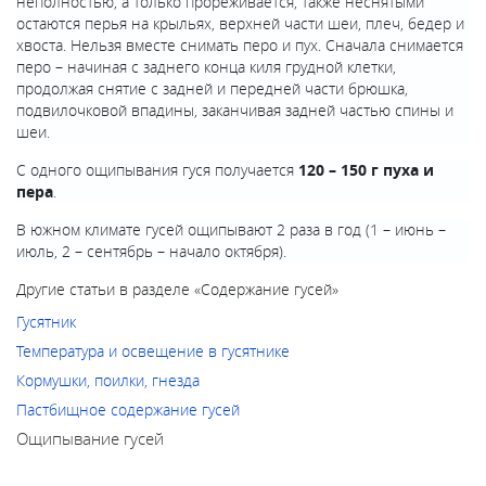
неполностью, а только прореживается, также неснятыми
остаются перья на крыльях, верхней части шеи, плеч, бедер и
хвоста. Нельзя вместе снимать перо и пух. Сначала снимается
перо – начиная с заднего конца киля грудной клетки,
продолжая снятие с задней и передней части брюшка,
подвилочковой впадины, заканчивая задней частью спины и
шеи.
С одного ощипывания гуся получается
120 – 150 г пуха и
пера
.
В южном климате гусей ощипывают 2 раза в год (1 – июнь –
июль, 2 – сентябрь – начало октября).
Другие статьи в разделе «
Содержание гусей
»
Гусятник
Температура и освещение в гусятнике
Кормушки, поилки, гнезда
Пастбищное содержание гусей
Ощипывание гусей