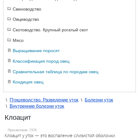
Свиноводство
Овцеводство
Скотоводство. Крупный рогатый скот
Мясо
Выращивание поросят
Классификация пород овец
Сравнительная таблица по породам овец
Кондиция овец
Птицеводство. Разведение уток
Болезни уток
\
\
Внутренние болезни уток
\
Клоацит
Просмотров:
7376
Клоацит у уток — это воспаление слизистой оболочки.