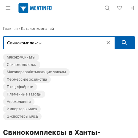
Раздел навигации по сайту meatinfo.ru
Навигация по компаниям
Главная
Каталог компаний
П
Мясокомбинаты
Свинокомплексы
Мясоперерабатывающие заводы
Фермерские хозяйства
Птицефабрики
Племенные заводы
Агрохолдинги
Импортеры мяса
Экспортеры мяса
Свинокомплексы в Ханты-