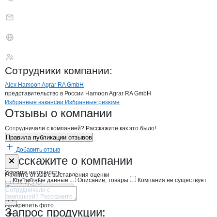
Hamoon Agrar RA G
Сотрудники
компании
:
Alex Hamoon Agrar RA GmbH
представительство в России Hamoon Agrar RA GmbH
Бренды
Вакансии в
компани
Hamoon Agrar RA GmbH
Hamoon Agrar RA G
Избранные вакансии
Избранные резюме
Новости o
Hamoon Agrar RA GmbH, 
Hamoon Agrar RA
Отзывы
о компании
Сотрудничали с компанией? Расскажите как это было!
Правила публикации отзывов
Добавить отзыв
Форма обратной связи о неточностях н
Hamoon Agrar
Расскажите
о компании
Укажите неточность
Начните отзыв с выставления оценки
Контактные данные
Описание, товары
Компания не существует
Отмена
Опубликовать
Прикрепить фото
Запрос продукции: