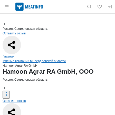
Раздел навигации по сайту meatinfo.ru
Краткая информация о компании
Hamo
Страница компании
Hamoon A
Страница компании
Hamoon Agrar RA GmbH, ООО
H
Россия, Свердловская область
Оставить отзыв
Навигация по сайту
Главная
Мясные компании в Свердловской области
Hamoon Agrar RA GmbH
Основная информация о компании
Hamoon Agrar RA GmbH, ООО
Россия, Свердловская область
H
Оставить отзыв