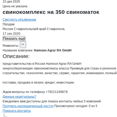
10 дек 2020
Цена не указана
свинокомплекс на 350 свиноматок
Смотреть объявление
Продам
Россия
Ставропольский край
Ставрополь
17 сен 2020
Показать ещё
О компании
Hamoon Agrar RA GmbH
Реквизиты
компании
Hamoon Agrar RA Gm
Реквизиты:
Название компании:
Hamoon Agrar RA GmbH
Описание:
представительство в России Hamoon Agrar RA GmbH

энергосберегающие свинокомплексы класса Премиум для стран и регионов (
строительство, технология, качество, сервис, гарантия, инжиниринг, полный 
поставка, продажа в лизинг, кредит, инвестиции.

Ждем вопросы по телефону +79221249678
Контакты
компании
Hamoon Agrar RA
+7(800)000-00-..
Данные неактуальны?
Ежедневно вам доступны для показа контакты любых 5 компаний.
Получить неограниченный доступ
Просмотрено сегодня:
0
из 5
Показать контакты