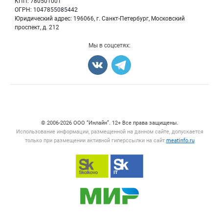
КПП: 780501001
Мясные консервы
Мониторинг
ОГРН: 1047855085442
Мясные снеки
Юридический адрес: 196066, г. Санкт-Петербург, Московский
Вакансии
Яйца
проспект, д. 212
Блог
Добавить объявление
Мы в соцсетях:
Карта объявлений
Счетчики, авторское право, логотипы
© 2006‑2026 ООО “Инлайн”. 12+ Все права защищены.
Использование информации, размещенной на данном сайте, допускается
только при размещении активной гиперссылки на сайт
meatinfo.ru