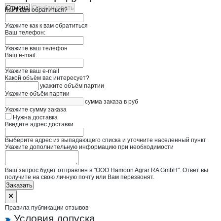
Отмена
Опубликовать
Как к вам обратиться?
Укажите как к вам обратиться
Ваш телефон:
Укажите ваш телефон
Ваш e-mail:
Укажите ваш e-mail
Какой объём вас интересует?
укажите объём партии
Укажите объём партии
сумма заказа в руб
Укажите сумму заказа
Нужна доставка
Введите адрес доставки
Выберите адрес из выпадающего списка и уточните населенный пункт
Укажите дополнительную информацию при необходимости
Ваш запрос будет отправлен в "ООО Hamoon Agrar RA GmbH". Ответ вы
получите на свою личную почту или Вам перезвонят.
Заказать
Правила публикации отзывов
Условия допуска