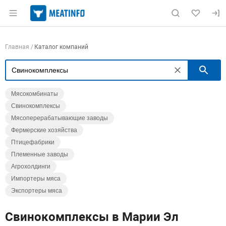
Раздел навигации по сайту meatinfo.ru
Навигация по компаниям
Главная
Каталог компаний
П
Мясокомбинаты
Свинокомплексы
Мясоперерабатывающие заводы
Фермерские хозяйства
Птицефабрики
Племенные заводы
Агрохолдинги
Импортеры мяса
Экспортеры мяса
Свинокомплексы в Марии Эл