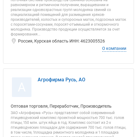
поточная система производства свинины основана на
равномерном и ритмичном получении, выращивании и
реализации одновозрастных групп молодняка свиней со
специализацией помещений для размещения хряков-
производителей, холостых и супоросных маток, подсосных маток
с поросятами-сосунами, поросят-отъемышей и откормочного
молодняка. Производство продукции осуществляется за счет
формирования...
Россия, Курская область ИНН: 4623005526
О компании
Агрофирма Русь, АО
А
Оптовая торговля, Переработчик, Производитель
ЗАО «Агрофирма «Русь» представляет собой современный
птицеводческий комплекс проектной мощностью 700 тыс. голов
птицы, 150 млн. штук яйца в год. Комплекс состоит из 2-х
птицеводческих площадок для содержания 700 тыс. голов птицы,
в том числе, 1площадка ремонтного молодняка и 1 площадка