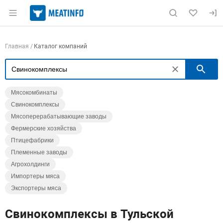
Раздел навигации по сайту meatinfo.ru
Навигация по компаниям
Главная
Каталог компаний
П
Мясокомбинаты
Свинокомплексы
Мясоперерабатывающие заводы
Фермерские хозяйства
Птицефабрики
Племенные заводы
Агрохолдинги
Импортеры мяса
Экспортеры мяса
Свинокомплексы в Тульской