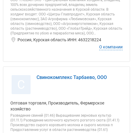
ООО “ГЛОБАЛ ЭКО” - Центральная компания холдинга, владелец
100% всех дочерних предприятий, владелец земель
сельскохозяйственного назначения в Курской области. В
холдинг входят: ООО «Щигры Главпродукт», Курская область
(свинокомплекс), ЗАО Агрофирма «Любимовская», Курская
область (свиноводство), ООО «Агроэнерготелеком», Курская
область (растениеводство), ООО «ГлобалТрейд», Курская область
(Предприятие по убою и переработке мяса), ООО...
Россия, Курская область ИНН: 4632218224
О компании
Свинокомплекс Тарбаево, ООО
С
Оптовая торговля, Производитель, Фермерское
хозяйство
Разведение свиней (01.46) Выращивание зерновых культур
(01.11.1) Разведение молочного крупного рогатого скота (01.41.1)
Производство сырого коровьего молока и сырого молока п
Предоставление услуг в области растениеводства (01.61)