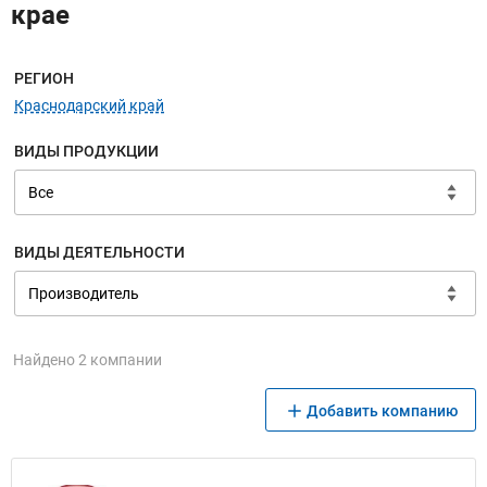
крае
Меню навигации
РЕГИОН
Краснодарский край
ВИДЫ ПРОДУКЦИИ
ВИДЫ ДЕЯТЕЛЬНОСТИ
Найдено 2 компании
Добавить компанию