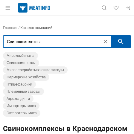
Раздел навигации по сайту meatinfo.ru
Навигация по компаниям
Главная
Каталог компаний
П
Мясокомбинаты
Свинокомплексы
Мясоперерабатывающие заводы
Фермерские хозяйства
Птицефабрики
Племенные заводы
Агрохолдинги
Импортеры мяса
Экспортеры мяса
Свинокомплексы в Краснодарском