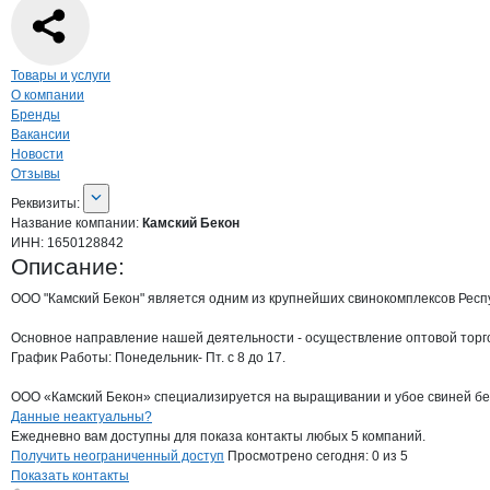
Навигация по странице
компании
Камс
Товары и услуги
О компании
Бренды
Вакансии
Новости
Отзывы
О компании
Камский Бекон
Реквизиты
компании
Камский Бекон
Реквизиты:
Название компании:
Камский Бекон
ИНН:
1650128842
Описание:
ООО "Камский Бекон" является одним из крупнейших свинокомплексов Респу
Основное направление нашей деятельности - осуществление оптовой торг
График Работы: Понедельник- Пт. с 8 до 17.

ООО «Камский Бекон» специализируется на выращивании и убое свиней бек
Контакты
компании
Камский Бекон
+7(800)000-00-..
Данные неактуальны?
Ежедневно вам доступны для показа контакты любых 5 компаний.
Получить неограниченный доступ
Просмотрено сегодня:
0
из 5
Показать контакты