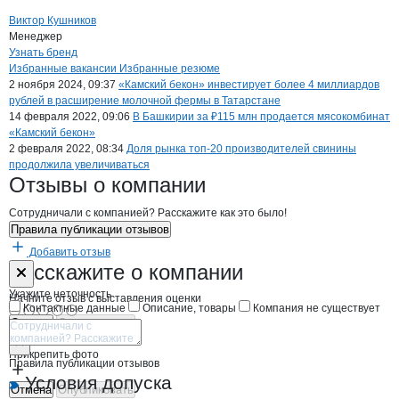
Виктор Кушников
Менеджер
Бренды
компани
Камский Бекон
Узнать бренд
Вакансии в
Камский Бекон
Избранные вакансии
Избранные резюме
Новости o
Камский Бекон, ООО
2 ноября 2024, 09:37
«Камский бекон» инвестирует более 4 миллиардов
рублей в расширение молочной фермы в Татарстане
14 февраля 2022, 09:06
В Башкирии за ₽115 млн продается мясокомбинат
«Камский бекон»
2 февраля 2022, 08:34
Доля рынка топ-20 производителей свинины
продолжила увеличиваться
Камский Бекон
Отзывы
о компании
Сотрудничали с компанией? Расскажите как это было!
Правила публикации отзывов
Добавить отзыв
Форма обратной связи о неточностях н
Камский Беко
Расскажите
о компании
Укажите неточность
Начните отзыв с выставления оценки
Контактные данные
Описание, товары
Компания не существует
Отмена
Опубликовать
Прикрепить фото
Правила публикации отзывов
Условия допуска
Отмена
Опубликовать