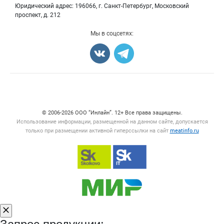
Мясные снеки
Юридический адрес: 196066, г. Санкт-Петербург, Московский
Вакансии
Яйца
проспект, д. 212
Блог
Добавить объявление
Мы в соцсетях:
Карта объявлений
Счетчики, авторское право, логотипы
© 2006‑2026 ООО “Инлайн”. 12+ Все права защищены.
Использование информации, размещенной на данном сайте, допускается
только при размещении активной гиперссылки на сайт
meatinfo.ru