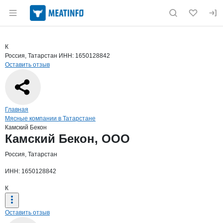
Раздел навигации по сайту meatinfo.ru
Краткая информация о компании
Камс
Страница компании
Камский 
Страница компании
Камский Бекон, ООО
К
Россия, Татарстан
ИНН: 1650128842
Оставить отзыв
Навигация по сайту
Главная
Мясные компании в Татарстане
Камский Бекон
Основная информация о компании
Камский Бекон, ООО
Россия, Татарстан
ИНН: 1650128842
К
Оставить отзыв