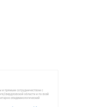
м и прямым сотрудничеством с
ге,Свердловской области и по всей
анитарно-эпидемиологический