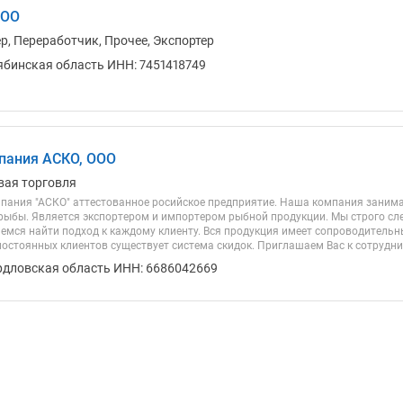
ООО
р, Переработчик, Прочее, Экспортер
ябинская область ИНН: 7451418749
пания АСКО, ООО
вая торговля
пания "АСКО" аттестованное росийское предприятие. Наша компания заним
ыбы. Является экспортером и импортером рыбной продукции. Мы строго сл
аемся найти подход к каждому клиенту. Вся продукция имеет сопроводитель
постоянных клиентов существует система скидок. Приглашаем Вас к сотрудн
рдловская область ИНН: 6686042669