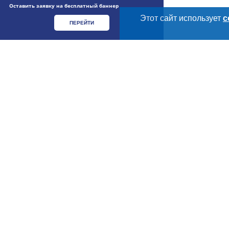
Оставить заявку на бесплатный баннер
Этот сайт использует
c
ПЕРЕЙТИ
Дополнительная информация
Cсылки на полезные проекты
Meatinfo.ru —
мясо и
мясопродукты
Важные разделы и контакты
Навигация п
О МАРКЕТПЛЕЙС
Новости Meatinfo.
Meatinfo.ru – весь
рынок мяса
России.
Услуги и цены
ООО «Инлайн»
ИНН: 7805355672
Размещение рекл
КПП: 780501001
Публичная оферт
ОГРН: 1047855085442
Юридический адрес: 196066, г. Санкт-Петербург,
Контактная инфо
Московский проспект, д. 212
Политика обрабо
данных
Для СМИ