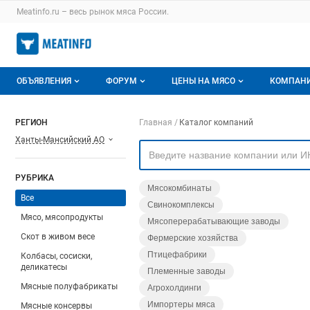
Раздел навигации по сайту meatinfo.ru
Meatinfo.ru – весь
рынок мяса
России.
Авторизация и меню пользователя
Навигация по разделам сайта meatinfo.ru
ОБЪЯВЛЕНИЯ
ФОРУМ
ЦЕНЫ НА МЯСО
КОМПАН
Объявления
Все темы
О мониторингах
О ката
Навигация по компа
РЕГИОН
Главная
Каталог компаний
Ханты-Мансийский АО
Горячее предложение
Избранные
Актуальные мониторинги
Катало
Мои объявления
С моим участием
Цены на мясо
Моя ко
РУБРИКА
Мясокомбинаты
Заявки на покупку мяса
Цены на скот
Все
Свинокомплексы
Мясо, мясопродукты
Мясоперерабатывающие заводы
Инструкция по работе на доске
Обзор рынка
Скот в живом весе
Фермерские хозяйства
Отзывы
Птицефабрики
Колбасы, сосиски,
деликатесы
Племенные заводы
Мясные полуфабрикаты
Агрохолдинги
Импортеры мяса
Мясные консервы