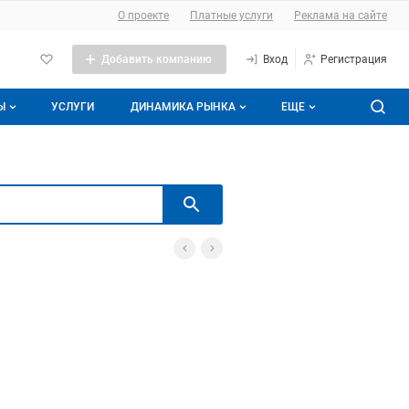
О сайте
О проекте
Платные услуги
Реклама на сайте
Добавить компанию
Вход
Регистрация
Ы
УСЛУГИ
ДИНАМИКА РЫНКА
ЕЩЕ
 вакансии
Аналитика мясной отрасли
Динамика рынка мяса
Реклама
 резюме
Динамика цен на скот
Мясная энциклопедия
Поиск
тику
Динамика розничных цен
Публикации
Динамика импорта
Мясные бренды
Блог Meatinfo
О проекте
Контакты