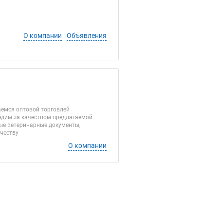
О компании
Объявления
аемся оптовой торговлей
едим за качеством предлагаемой
ные ветеринарные документы,
ичеству
О компании