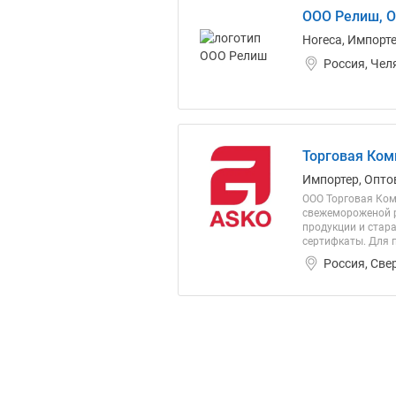
ООО Релиш, 
Horeca, Импорте
Россия, Чел
Торговая Ком
Импортер, Опто
ООО Торговая Ком
свежемороженой р
продукции и стар
сертифкаты. Для 
Россия, Све