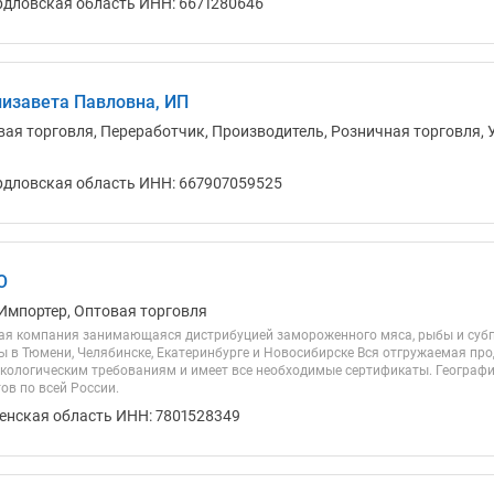
рдловская область ИНН: 6671280646
изавета Павловна, ИП
вая торговля, Переработчик, Производитель, Розничная торговля, 
рдловская область ИНН: 667907059525
О
Импортер, Оптовая торговля
ая компания занимающаяся дистрибуцией замороженного мяса, рыбы и субп
ы в Тюмени, Челябинске, Екатеринбурге и Новосибирске Вся отгружаемая про
ологическим требованиям и имеет все необходимые сертификаты. География
ов по всей России.
енская область ИНН: 7801528349