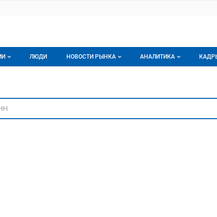
ИИ
ЛЮДИ
НОВОСТИ РЫНКА
АНАЛИТИКА
КАДР
логе компаний
Новости рынка мяса
Все
ниям
г компаний
Аналитика рынка яиц
Все
мпания
Подписаться на анали
Обзор рынка мяса