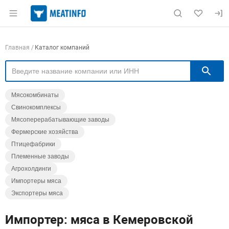
Раздел навигации по сайту meatinfo.ru
Навигация по компаниям
Главная
Каталог компаний
П
Мясокомбинаты
Свинокомплексы
Мясоперерабатывающие заводы
Фермерские хозяйства
Птицефабрики
Племенные заводы
Агрохолдинги
Импортеры мяса
Экспортеры мяса
Импортер: мяса в Кемеровской