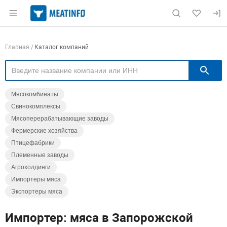
Раздел навигации по сайту meatinfo.ru
Навигация по компаниям
Главная
Каталог компаний
П
Мясокомбинаты
Свинокомплексы
Мясоперерабатывающие заводы
Фермерские хозяйства
Птицефабрики
Племенные заводы
Агрохолдинги
Импортеры мяса
Экспортеры мяса
Импортер: мяса в Запорожской