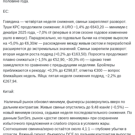
половине года.
ЕС:
Говядина — четвёртая неделя снижения, свиньи закрепляют разворот.
Туши КРС продолжили снижение: A URO −1,4% до €643,20 — минимум с
декабря 2025 года, −7,0% г/г (впервые в этом сезоне годовое изменение
ушло в минус). Парадоксально, но годовалые бычки на откорме выросли
на +5,0% до €6,30/кг — расхождение между живым скотом и переработкой
расширяется до экстремальных значений. Свиньи закрепили разворот:
вторая неделя роста подряд (+0,2% до €163,50). Поросята продолжают
плавно снижаться (−1,5% до €52,90, −30,3% г/г) — однако темп
замедлился по сравнению с предыдущими неделями. Бройлеры
приближаются к рекорду: +0,3% до €298,87, отметка €300 — вопрос
ближайших недель. Яйца: пятая неделя снижения подряд, −2,2% до
€267,94.
Китай:
Наличный рынок обновил минимум, фьючерсы развернулись вверх по
дальним контрактам. Живые свиньи опустились до 9,48 юан/кг (−0,5%) —
новый минимум сезона, седьмая неделя последовательного снижения. По
данным SunSirs, рынок «достиг своего минимума» при сохранении
избыточного предложения и слабого спроса в условиях жары.
Соотношение свинина/зерно остаётся около 4,1:1 — глубокие убытки в
отрасли. Важный сигнал: фьючерсы DCE по дальним контрактам выросли