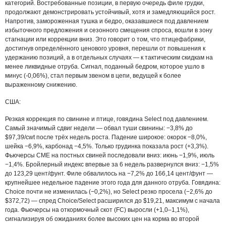
категорий. Востребованные позиции, в первую очередь филе грудки,
продолжают демонстрировать устойчивый, хотя и замедляющийся рост.
Напротив, замороженная тушка и бедро, оказавшиеся под давлением
избыточного предложения и сезонного смещения спроса, вошли в зону
стагнации или коррекции вниз. Это говорит о том, что птицефабрики,
достигнув определённого ценового уровня, перешли от повышения к
удержанию позиций, а в отдельных случаях — к тактическим скидкам на
менее ликвидные отруба. Сигнал, поданный бедром, которое ушло в
минус (-0,06%), стал первым звеном в цепи, ведущей к более
выраженному снижению.
США:
Резкая коррекция по свинине и птице, говядина Select под давлением.
Самый значимый сдвиг недели — обвал туши свинины: −3,8% до
$97,39/cwt после трёх недель роста. Падение широкое: окорок −8,0%,
шейка −6,9%, карбонад −4,5%. Только грудинка показала рост (+3,3%).
Фьючерсы CME на постных свиней последовали вниз: июнь −1,9%, июль
−1,4%. Бройлерный индекс впервые за 6 недель развернулся вниз: −1,5%
до 123,29 цент/фунт. Филе обвалилось на −7,2% до 166,14 цент/фунт —
крупнейшее недельное падение этого года для данного отруба. Говядина:
Choice почти не изменилась (−0,2%), но Select резко просела (−2,6% до
$372,72) — спред Choice/Select расширился до $19,21, максимум с начала
года. Фьючерсы на откормочный скот (FC) выросли (+1,0–1,1%),
сигнализируя об ожиданиях более высоких цен на корма во второй