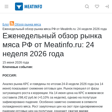
Раздел навигации по сайту meatinfo.ru
Блог
Обзор рынка мяса
RSS
Еженедельный обзор рынка мяса РФ от Meatinfo.ru: 24 неделя 2026 года
Еженедельный обзор рынка
мяса РФ от Meatinfo.ru: 24
неделя 2026 года
15 июня 2026 года
Ключевые события:
РОССИЯ:
Анализ рынка КРС и говядины по итогам 24-й недели 2026 года (на 14
июня) показывает снижение оптовых цен. Рынок перешел от фазы
затухающего роста к коррекции. На 14 июня цена на КРС в живом весе
составила 298,42 руб./кг (+0,10% за неделю), однако на полутуши
зафиксировано падение. Особенно заметно снижение в сегменте
охлажденного мяса. Рост закупочных цен на скот при одновременном
падении оптовых цен на полутуши, означает сжатие маржи