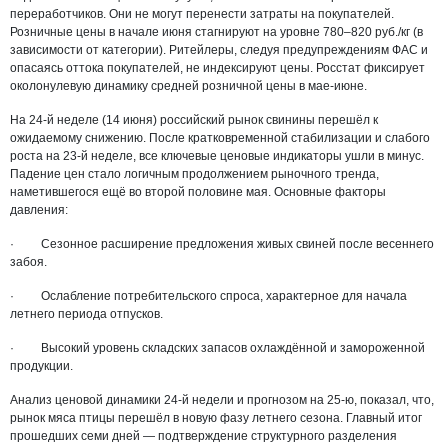
переработчиков. Они не могут перенести затраты на покупателей.
Розничные цены в начале июня стагнируют на уровне 780–820 руб./кг (в
зависимости от категории). Ритейлеры, следуя предупреждениям ФАС и
опасаясь оттока покупателей, не индексируют цены. Росстат фиксирует
околонулевую динамику средней розничной цены в мае-июне.
На 24-й неделе (14 июня) российский рынок свинины перешёл к
ожидаемому снижению. После кратковременной стабилизации и слабого
роста на 23-й неделе, все ключевые ценовые индикаторы ушли в минус.
Падение цен стало логичным продолжением рыночного тренда,
наметившегося ещё во второй половине мая. Основные факторы
давления:
· Сезонное расширение предложения живых свиней после весеннего
забоя.
· Ослабление потребительского спроса, характерное для начала
летнего периода отпусков.
· Высокий уровень складских запасов охлаждённой и замороженной
продукции.
Анализ ценовой динамики 24-й недели и прогнозом на 25-ю, показал, что,
рынок мяса птицы перешёл в новую фазу летнего сезона. Главный итог
прошедших семи дней — подтверждение структурного разделения