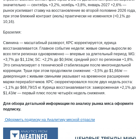
значительно — сентябрь +3,2%, ноябрь +3,8%, январь 2027 +2,6% —
рынок усиливает ставку на восстановление во второй половине 2026 года,
при этом ближний контракт (июль) практически не изменился (+0,1% до
10,16).
Бразилия:
Свинина — масштабный разворот, КРС корректируется, курица
восстанавливается. Главное событие недели: живые свиньи выросли во
всех пяти регионах одновременно — впервые за длительный период. MG:
+3,7% до $1,12/кг, SC: +2,2% до $0,94/кг, средний рост по регионам +1,8%.
Это сигнализирует о технической стабилизации после многонедельной
коррекции. Туши при этом продолжили снижение: −3,5% до $1,66/кг —
дивергенция с живыми свиньями указывает на временное расширение
маржи переработчиков. КРС скорректировался после двух недель роста:
−1,1% до $68,79/15 кг. Курица восстанавливается: замороженная +2,1% до
$1,43/кг — первый плюс после четырёх недель снижения.
Для обзора детальной информации по анализу рынка мяса оформите
подписку.
Оформить подписку на Аналитику мясной отрасли