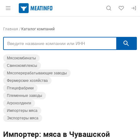
Раздел навигации по сайту meatinfo.ru
Навигация по компаниям
Главная
Каталог компаний
П
Мясокомбинаты
Свинокомплексы
Мясоперерабатывающие заводы
Фермерские хозяйства
Птицефабрики
Племенные заводы
Агрохолдинги
Импортеры мяса
Экспортеры мяса
Импортер: мяса в Чувашской