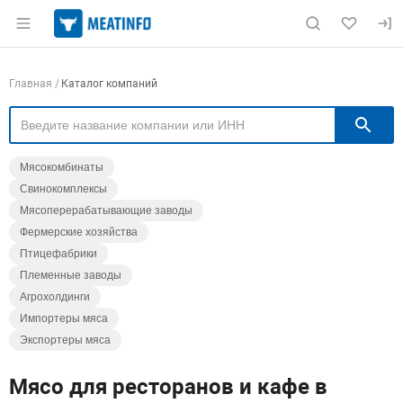
Раздел навигации по сайту meatinfo.ru
Навигация по компаниям
Главная
Каталог компаний
П
Мясокомбинаты
Свинокомплексы
Мясоперерабатывающие заводы
Фермерские хозяйства
Птицефабрики
Племенные заводы
Агрохолдинги
Импортеры мяса
Экспортеры мяса
Мясо для ресторанов и кафе в