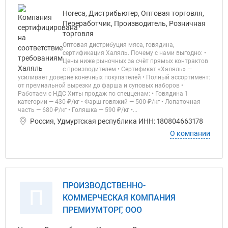
Horeca, Дистрибьютер, Оптовая торговля,
Переработчик, Производитель, Розничная
торговля
Оптовая дистрибуция мяса, говядина,
сертификация Халяль. Почему с нами выгодно: •
Цены ниже рыночных за счёт прямых контрактов
с производителем • Сертификат «Халяль» —
усиливает доверие конечных покупателей • Полный ассортимент:
от премиальной вырезки до фарша и суповых наборов •
Работаем с НДС Хиты продаж по спецценам: • Говядина 1
категории — 430 ₽/кг • Фарш говяжий — 500 ₽/кг • Лопаточная
часть — 680 ₽/кг • Голяшка — 590 ₽/кг •...
Россия, Удмуртская республика ИНН: 180804663178
О компании
ПРОИЗВОДСТВЕННО-
П
КОММЕРЧЕСКАЯ КОМПАНИЯ
ПРЕМИУМТОРГ, ООО