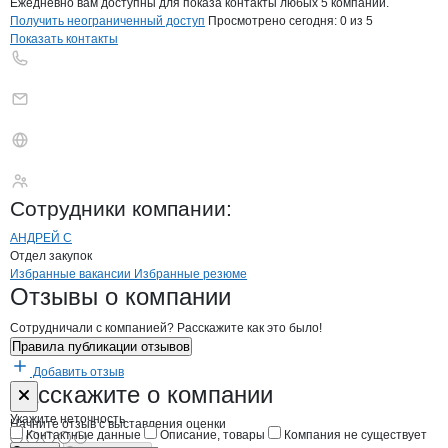
Ежедневно вам доступны для показа контакты любых 5 компаний.
Получить неограниченный доступ
Просмотрено сегодня:
0
из 5
Показать контакты
FOOD EXPRESS
Сотрудники
компании
:
АНДРЕЙ C
Отдел закупок
Бренды
Вакансии в
компани
FOOD EXPRESS
FOOD EXPRESS
Избранные вакансии
Избранные резюме
Новости o
FOOD EXPRESS, ИП
FOOD EXPRESS
Отзывы
о компании
Сотрудничали с компанией? Расскажите как это было!
Правила публикации отзывов
Добавить отзыв
Форма обратной связи о неточностях н
FOOD EXPRES
Расскажите
о компании
Укажите неточность
Начните отзыв с выставления оценки
Контактные данные
Описание, товары
Компания не существует