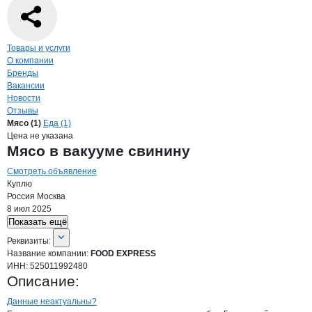
Навигация по странице
компании
FOO
Товары и услуги
О компании
Бренды
Вакансии
Новости
Отзывы
Продукция
FOOD EXPRESS, ИП
Навигация по продуктам
компании
FOOD E
Мясо (1)
Еда (1)
Цена не указана
Мясо в вакууме свинину
Смотреть объявление
Куплю
Россия
Москва
8 июл 2025
Показать ещё
О компании
FOOD EXPRESS
Реквизиты
компании
FOOD EXPRESS
Реквизиты:
Название компании:
FOOD EXPRESS
ИНН:
525011992480
Описание:
Контакты
компании
FOOD EXPRESS
+7(800)000-00-..
Данные неактуальны?