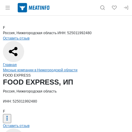
Раздел навигации по сайту meatinfo.ru
Краткая информация о компании
FOO
Страница компании
FOOD EXP
Страница компании
FOOD EXPRESS, ИП
F
Россия, Нижегородская область
ИНН: 525011992480
Оставить отзыв
Навигация по сайту
Главная
Мясные компании в Нижегородской области
FOOD EXPRESS
Основная информация о компании
FOOD EXPRESS, ИП
Россия, Нижегородская область
ИНН: 525011992480
F
Оставить отзыв