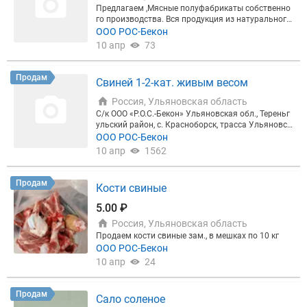
Предлагаем ,Мясные полуфабрикаты собственно
го производства. Вся продукция из натурального
мяса !!! Находимся в Ульяновской области. Звон
ООО РОС-Бекон
ите
10 апр
73
Продам
Свиней 1-2-кат. живым весом
Россия, Ульяновская область
С/к ООО «Р.О.С.-Бекон» Ульяновская обл., Тереньг
ульский район, с. Красноборск, трасса Ульяновск
- Старая Ерыкла, 1, реализует товарных свиней в
ООО РОС-Бекон
живом весе с откорма 1-ой , 2-ой категории (3-х по
10 апр
1562
родный гибрид – Йоркшир, Ландрас, Дюрок). Наш
е предприятие имеет 4-ый компартмент
Продам
Кости свиные
5.00 ₽
Россия, Ульяновская область
Продаем кости свиные зам., в мешках по 10 кг
ООО РОС-Бекон
10 апр
24
Продам
Сало соленое