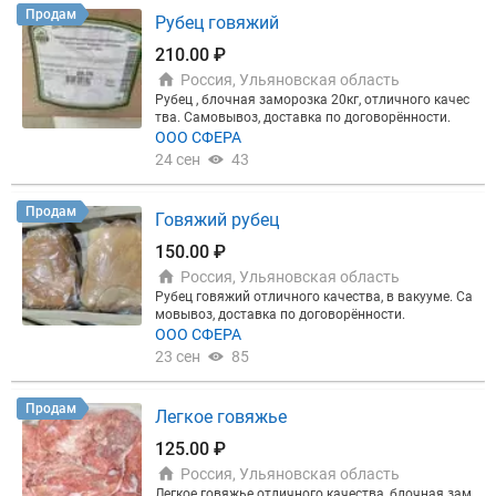
(без стимуляторов роста) в условиях строго конт
Продам
Рубец говяжий
ролируемого микроклимата. ✅Благодаря налаже
нному производству мы гарантируем стабильны
210.00 ₽
е поставки высококачественной свинины, полнос
Россия, Ульяновская область
тью удовлетворяя потребности рынка и своих кл
иентов. ✅Мы открыты для общения и поддержив
Рубец , блочная заморозка 20кг, отличного качес
аем честные отношения с партнерами, способств
тва. Самовывоз, доставка по договорённости.
уя развитию региона. Вес тушки: 80-100кг Цена: 2
ООО СФЕРА
55 руб.кг. Предлагаем рассмотреть возможность
24 сен
43
сотрудничества с нашим предприятием по поста
вкам мяса свинины для Вашего производства и б
изнеса. ❤️Добавляйте объявление в избранное и
Продам
Говяжий рубец
всегда будьте в курсе актуальных цен и нашего а
ссортимента.
150.00 ₽
Россия, Ульяновская область
Рубец говяжий отличного качества, в вакууме. Са
мовывоз, доставка по договорённости.
ООО СФЕРА
23 сен
85
Продам
Легкое говяжье
125.00 ₽
Россия, Ульяновская область
Легкое говяжье отличного качества, блочная зам