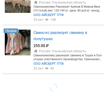
Россия, Ульяновская область
Свинокомплекс Реализует Хряков В Живом Весе
(15 голов) вес: 120-140 кг. цена: 80 руб.кг. находи
мся в Самарской области, поселок Красный Яр
ООО АЙСБЕРГ ПТФ
29 окт
148
Продам
Свино-кс реализует свинину в
полутушах
255.00 ₽
Россия, Ульяновская область
Свинокомплекс реализует свинину в Тушах и Пол
утушах собственного производства. Свинокомпл
екс находится в Самарской области, где рождает
ООО АЙСБЕРГ ПТФ
ся мясо премиум-класса. "Канадская порода" — э
22 окт
46
талон качества. 100% натуральное кормление. Эк
ологичность на каждом этапе. Мы выращиваем п
ремиальную свинину особой породы, которая сл
авится гармоничным ростом, крепким здоровьем
и отменным вкусом мяса. ❗️ПОЧЕМУ ВЫБИРАТ ИМ
ЕННО НАС: ✅Первыми в регионе мы стали испол
ьзовать "Канадскую породу" свиней, известную с
воей устойчивостью к болезням и отличным, кач
ественным мясом. ✅Свиней выращиваем на нату
ральном зерновом корме от местных фермеров