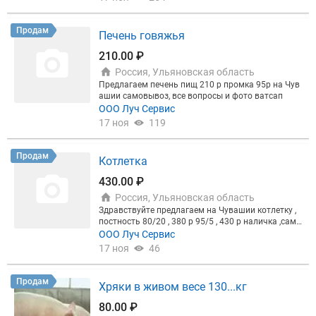
Продам
Печень говяжья
210.00 ₽
Россия, Ульяновская область
Предлагаем печень пищ 210 р промка 95р на Чув
ашии самовывоз, все вопросы и фото ватсап
ООО Луч Сервис
17 ноя
119
Продам
Котлетка
430.00 ₽
Россия, Ульяновская область
Здравствуйте предлагаем на Чувашии котлетку ,
постность 80/20 , 380 р 95/5 , 430 р наличка ,само
вывоз . Фото , информация , обсуждения цен - ват
ООО Луч Сервис
сап , Евгения.
17 ноя
46
Продам
Хряки в живом весе 130...кг
80.00 ₽