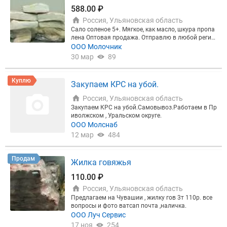
588.00 ₽
Россия, Ульяновская область
Сало соленое 5+. Мягкое, как масло, шкура пропа
лена Оптовая продажа. Отправлю в любой регио
н.
ООО Молочник
30 мар
89
Куплю
Закупаем КРС на убой.
Россия, Ульяновская область
Закупаем КРС на убой.Самовывоз.Работаем в Пр
иволжском , Уральском округе.
ООО Молснаб
12 мар
484
Продам
Жилка говяжья
110.00 ₽
Россия, Ульяновская область
Предлагаем на Чувашии , жилку гов 3т 110р. все
вопросы и фото ватсап почта ,наличка.
ООО Луч Сервис
17 ноя
254