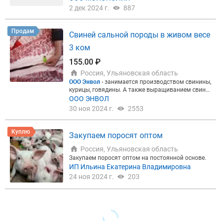
м, Саймуллов Виктор
2 дек 2024 г.
887
Продам
Свиней сальной породы в живом весе
3 ком
155.00 ₽
Россия, Ульяновская область
ООО Энвол
- занимается производством свинины,
курицы, говядины. А также выращиванием свине
й в живом весе.
3 компартмент
Мы предлагаем:
ООО ЭНВОЛ
►Свиней сальной породы в живом весе (русская
30 ноя 2024 г.
2553
крупно-белая).вес от 175 кг и выше
Запросить по
лный прайс-лист
Наши преимущества:
⭐ Цена
- го
раздо ниже по сравнению с сибирским регионом;
Куплю
Закупаем поросят оптом
⭐ Сало свиней тугоплавкое
- как раз то, что требу
ется при изготовлении деликатесных сортов колб
Россия, Ульяновская область
асы;
⭐ Место расположения
- практически центр
Закупаем поросят оптом на постоянной основе.
России.
Звоните, по цене договоримся!
ИП Ильина Екатерина Владимировна
24 ноя 2024 г.
203