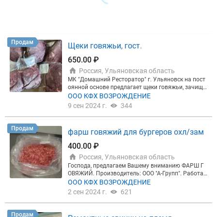
Продам
Щеки говяжьи, гост.
650.00 ₽
Россия, Ульяновская область
МК "Домашний Ресторатор" г. Ульяновск на пост
оянной основе предлагает щеки говяжьи, зачище
нные с обеих сторон. Зам. в вакуумной упаковке
ООО КФХ ВОЗРОЖДЕНИЕ
по 1 кг. Все сопроводительные документы. Мерку
9 сен 2024 г.
344
рий. Указанная стоимость с НДС.
Продам
фарш говяжий для бургеров охл/зам
400.00 ₽
Россия, Ульяновская область
Господа, предлагаем Вашему вниманию ФАРШ Г
ОВЯЖИЙ. Производитель: ООО "А-Групп". Работае
м с НДС, Меркурий. ООО «А-Групп» - перерабатыв
ООО КФХ ВОЗРОЖДЕНИЕ
ающая компания , оптовая розничная продажа м
2 сен 2024 г.
621
яса говядины Наше производство находится в У
льяновской области, продукция производится из
сырья высшего качества, полностью соответству
Продам