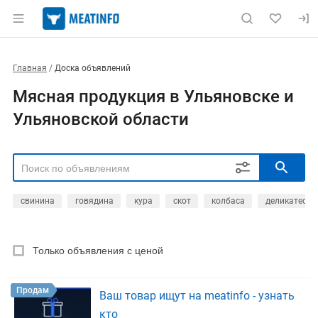
Главная
Доска объявлений
Мясная продукция в Ульяновске и
Ульяновской области
свинина
говядина
кура
скот
колбаса
деликатесы
РЕГИОН
Выбрать регион
Только объявления с ценой
ТИП СДЕЛКИ
Все
Продам
Куплю
Продам
Ваш товар ищут на meatinfo - узнать
РУБРИКА
кто