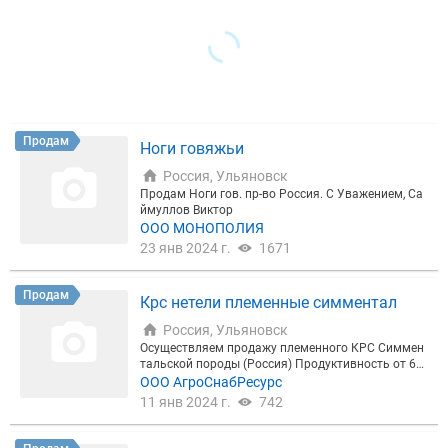
Продам
Ноги говяжьи
Россия, Ульяновск
Продам Ноги гов. пр-во Россия. С Уважением, Са
ймуллов Виктор
ООО МОНОПОЛИЯ
23 янв 2024 г.
1671
Продам
Крс нетели племенные симментал
Россия, Ульяновск
Осуществляем продажу племенного КРС Симмен
тальской породы (Россия) Продуктивность от 60
00 кг за лактацию и выше, средний вес за голову
ООО АгроСнабРесурс
500 кг. Продажа осуществляется от 30 голов, дос
11 янв 2024 г.
742
тавка до фермы клиента на специальном скотово
зе. Работаем с учетом НДС и без учета НДС. Пред
оставляем документы для получения субсидий и