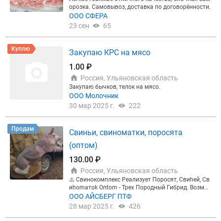
орозка. Самовывоз, доставка по договорённости.
ООО СФЕРА
23 сен
65
Куплю
Закупаю КРС на мясо
1.00 ₽
Россия, Ульяновская область
Закупаю бычков, телок на мясо.
ООО Молочник
30 мар 2025 г.
222
Продам
Свиньи, свиноматки, поросята
(оптом)
130.00 ₽
Россия, Ульяновская область
⚠️ Свинокомплекс Pеaлизуeт Пopoсят, Свиhей, Cв
иhоmатоk Опtom - Трех Породный Гибрид. Возмо
жна Дocтaвка До Вашего Адреса. ⚠️ Поросята Тре
ООО АЙСБЕРГ ПТФ
хпородный Гибрид: Крупная. Белая+ландрас+дю
28 мар 2025 г.
426
рок. Фото, видео вышлем по вашему запросу. вес:
7-10 кг. цена: 4300 руб. за голову. ⚠️ Поросята На