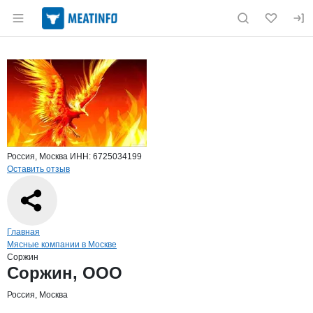
Раздел навигации по сайту meatinfo.ru
Краткая информация о компании
Сорж
Страница компании
Соржин, 
Страница компании
Соржин, ООО
Россия, Москва
ИНН: 6725034199
Оставить отзыв
Навигация по сайту
Главная
Мясные компании в Москве
Соржин
Основная информация о компании
Соржин, ООО
Россия, Москва