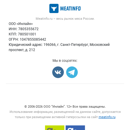
Каталог компаний
Мясо, мясопродукты
Публичная оферта
Новости рынка
Скот в живом весе
Контактная информация
Форум
Meatinfo.ru – весь
рынок мяса
России.
Колбасы, сосиски, деликатесы
Политика обработки персональных данных
Энциклопедия
ООО «Инлайн»
Мясные полуфабрикаты
Для СМИ
ИНН: 7805355672
Бренды
КПП: 780501001
Мясные консервы
Мониторинг
ОГРН: 1047855085442
Мясные снеки
Юридический адрес: 196066, г. Санкт-Петербург, Московский
Вакансии
Яйца
проспект, д. 212
Блог
Добавить объявление
Мы в соцсетях:
Карта объявлений
Счетчики, авторское право, логотипы
© 2006‑2026 ООО “Инлайн”. 12+ Все права защищены.
Использование информации, размещенной на данном сайте, допускается
только при размещении активной гиперссылки на сайт
meatinfo.ru