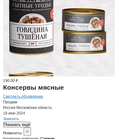
190.00 ₽
Консервы мясные
Смотреть объявление
Продам
Россия
Московская область
18 июн 2024
Заказать
Показать ещё
О компании
Соржин
Реквизиты
компании
Соржин
Реквизиты:
Название компании:
Соржин