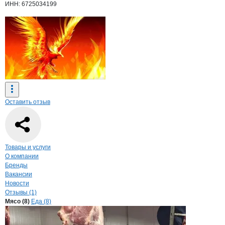
ИНН: 6725034199
Оставить отзыв
Навигация по странице
компании
Сор
Товары и услуги
О компании
Бренды
Вакансии
Новости
Отзывы (1)
Продукция
Соржин, ООО
Навигация по продуктам
компании
Соржин
Мясо (8)
Еда (8)