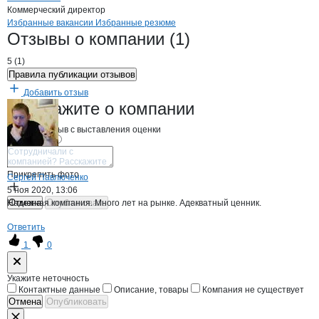
Коммерческий директор
Бренды
Вакансии в
компани
Соржин
Соржин
Избранные вакансии
Избранные резюме
Новости o
Соржин, ООО
Соржин
Отзывы
о компании
(1)
5
(
1
)
Правила публикации отзывов
Добавить отзыв
Соржин
Расскажите
о компании
Начните отзыв с выставления оценки
Прикрепить фото
Сергей Павлюченко
5 ноя 2020, 13:06
Отмена
Опубликовать
Надежная компания. Много лет на рынке. Адекватный ценник.
Ответить
1
0
Форма обратной связи о неточностях н
Укажите неточность
Контактные данные
Описание, товары
Компания не существует
Отмена
Опубликовать