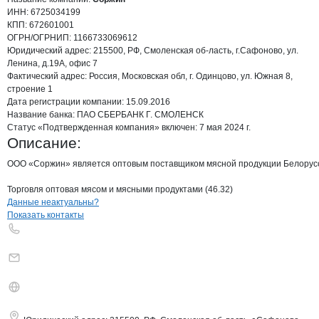
ИНН:
6725034199
КПП:
672601001
ОГРН/ОГРНИП:
1166733069612
Юридический адрес:
215500, РФ, Смоленская об-ласть, г.Сафоново, ул.
Ленина, д.19А, офис 7
Фактический адрес:
Россия, Московская обл, г. Одинцово, ул. Южная 8,
строение 1
Дата регистрации
компании:
15.09.2016
Название банка:
ПАО СБЕРБАНК Г. СМОЛЕНСК
Статус «Подтвержденная компания» включен: 7 мая 2024 г.
Описание:
ООО «Соржин» является оптовым поставщиком мясной продукции Белорусско
Торговля оптовая мясом и мясными продуктами (46.32)
Контакты
компании
Соржин
+7(800)000-00-..
Данные неактуальны?
Показать контакты