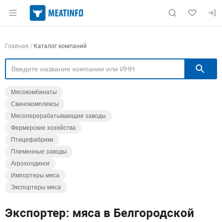
Раздел навигации по сайту meatinfo.ru
Навигация по компаниям
Главная
Каталог компаний
П
Мясокомбинаты
Свинокомплексы
Мясоперерабатывающие заводы
Фермерские хозяйства
Птицефабрики
Племенные заводы
Агрохолдинги
Импортеры мяса
Экспортеры мяса
Экспортер: мяса в Белгородской