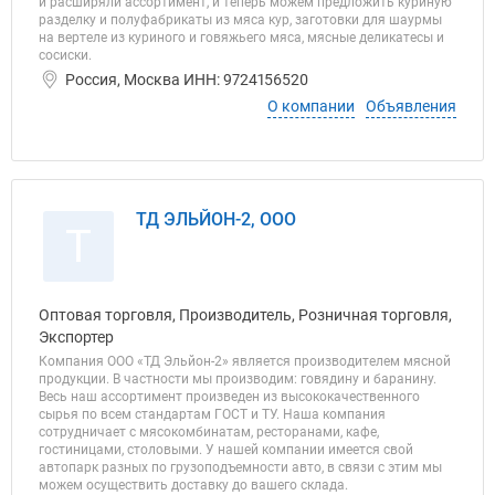
и расширяли ассортимент, и теперь можем предложить куриную
разделку и полуфабрикаты из мяса кур, заготовки для шаурмы
на вертеле из куриного и говяжьего мяса, мясные деликатесы и
сосиски.
Россия, Москва ИНН: 9724156520
О компании
Объявления
ТД ЭЛЬЙОН-2, ООО
Т
Оптовая торговля, Производитель, Розничная торговля,
Экспортер
Компания ООО «ТД Эльйон-2» является производителем мясной
продукции. В частности мы производим: говядину и баранину.
Весь наш ассортимент произведен из высококачественного
сырья по всем стандартам ГОСТ и ТУ. Наша компания
сотрудничает с мясокомбинатам, ресторанами, кафе,
гостиницами, столовыми. У нашей компании имеется свой
автопарк разных по грузоподъемности авто, в связи с этим мы
можем осуществить доставку до вашего склада.