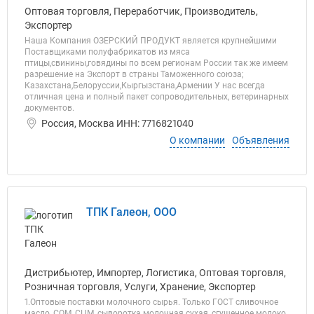
Оптовая торговля, Переработчик, Производитель,
Экспортер
Наша Компания ОЗЕРСКИЙ ПРОДУКТ является крупнейшими
Поставщиками полуфабрикатов из мяса
птицы,свинины,говядины по всем регионам России так же имеем
разрешение на Экспорт в страны Таможенного союза;
Казахстана,Белоруссии,Кыргызстана,Армении У нас всегда
отличная цена и полный пакет сопроводительных, ветеринарных
документов.
Россия, Москва ИНН: 7716821040
О компании
Объявления
ТПК Галеон, ООО
Дистрибьютер, Импортер, Логистика, Оптовая торговля,
Розничная торговля, Услуги, Хранение, Экспортер
1.Оптовые поставки молочного сырья. Только ГОСТ сливочное
масло, СОМ, СЦМ, сыворотка молочная сухая, сгущенное молоко