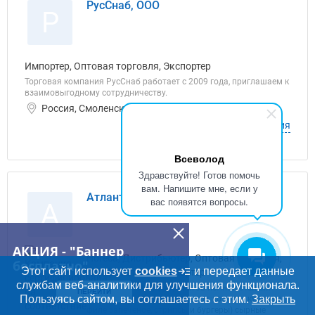
РусСнаб, ООО
Р
Импортер, Оптовая торговля, Экспортер
Торговая компания РусСнаб работает с 2009 года, приглашаем к
взаимовыгодному сотрудничеству.
Россия, Смоленская область ИНН: 6731078807
О компании
Объявления
Всеволод
Здравствуйте! Готов помочь
вам. Напишите мне, если у
Атлантис Логистик, ООО
вас появятся вопросы.
А
АКЦИЯ - "Баннер
Horeca, Дистрибьютер, Оптовая торговля,
бесплатно"
Этот сайт использует
cookies
и передает данные
Переработчик, Экспортер
службам веб-аналитики для улучшения функционала.
Реализация полуфабрикатов полной степени
ПЕРЕЙТИ
Пользуясь сайтом, вы соглашаетесь с этим.
Закрыть
готовности куриные (наггетсы, котлеты куриные,
филе запеченое, стрипсы и бургеры) сырные