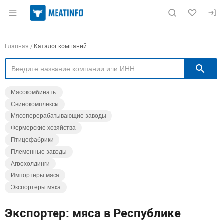
Раздел навигации по сайту meatinfo.ru
Навигация по компаниям
Главная
Каталог компаний
П
Мясокомбинаты
Свинокомплексы
Мясоперерабатывающие заводы
Фермерские хозяйства
Птицефабрики
Племенные заводы
Агрохолдинги
Импортеры мяса
Экспортеры мяса
Экспортер: мяса в Республике