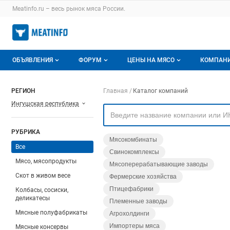
Раздел навигации по сайту meatinfo.ru
Meatinfo.ru – весь
рынок мяса
России.
Авторизация и меню пользователя
Навигация по разделам сайта meatinfo.ru
ОБЪЯВЛЕНИЯ
ФОРУМ
ЦЕНЫ НА МЯСО
КОМПАН
Объявления
Все темы
О мониторингах
О ката
Навигация по компа
РЕГИОН
Главная
Каталог компаний
Ингушская республика
Горячее предложение
Избранные
Актуальные мониторинги
Катало
Мои объявления
С моим участием
Цены на мясо
Моя ко
РУБРИКА
Мясокомбинаты
Заявки на покупку мяса
Цены на скот
Все
Свинокомплексы
Мясо, мясопродукты
Мясоперерабатывающие заводы
Инструкция по работе на доске
Обзор рынка
Скот в живом весе
Фермерские хозяйства
Отзывы
Птицефабрики
Колбасы, сосиски,
деликатесы
Племенные заводы
Мясные полуфабрикаты
Агрохолдинги
Импортеры мяса
Мясные консервы