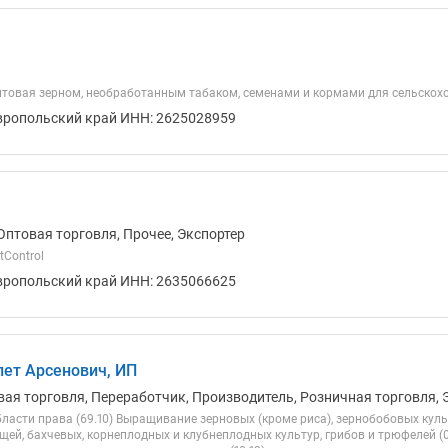
 оптовая зерном, необработанным табаком, семенами и кормами для сельско
вропольский край ИНН: 2625028959
Оптовая торговля, Прочее, Экспортер
tControl
вропольский край ИНН: 2635066625
пет Арсенович, ИП
вая торговля, Переработчик, Производитель, Розничная торговля, 
ласти права (69.10) Выращивание зерновых (кроме риса), зернобобовых культ
ей, бахчевых, корнеплодных и клубнеплодных культур, грибов и трюфелей (0