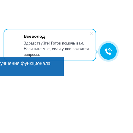
Всеволод
Здравствуйте! Готов помочь вам.
Напишите мне, если у вас появятся
вопросы.
лучшения функционала.
Искать
Поиск
ГИ
Мы в соцсетях: