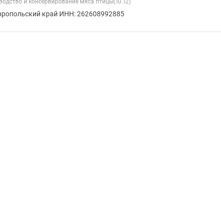
зводство и консервирование мяса птицы(10.12)
вропольский край ИНН: 262608992885