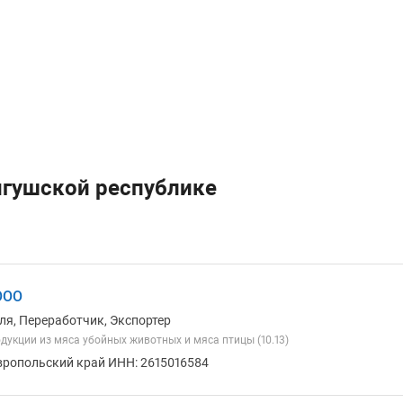
нгушской республике
ООО
ля, Переработчик, Экспортер
дукции из мяса убойных животных и мяса птицы (10.13)
вропольский край ИНН: 2615016584