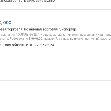
ганская область ИНН: 6679132880
, ООО
овая торговля, Розничная торговля, Экспортер
- компания "ХАЛЯЛЬ ФУДС". Наша команда занимается поставками халяльно
рстана. Работаем по Б/Н+НДС, меркурий, а также возможен наличный рассчет
енская область ИНН: 7203578054