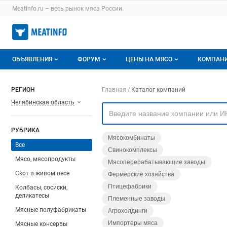
Раздел навигации по сайту meatinfo.ru
Meatinfo.ru – весь
рынок мяса
России.
Авторизация и меню пользователя
Навигация по разделам сайта meatinfo.ru
ОБЪЯВЛЕНИЯ
ФОРУМ
ЦЕНЫ НА МЯСО
КОМПАН
Объявления
Все темы
О мониторингах
О ката
Навигация по компа
РЕГИОН
Главная
Каталог компаний
Челябинская область
Горячее предложение
Избранные
Актуальные мониторинги
Катало
Мои объявления
С моим участием
Цены на мясо
Моя ко
РУБРИКА
Мясокомбинаты
Заявки на покупку мяса
Цены на скот
Все
Свинокомплексы
Мясо, мясопродукты
Мясоперерабатывающие заводы
Инструкция по работе на доске
Обзор рынка
Скот в живом весе
Фермерские хозяйства
Отзывы
Птицефабрики
Колбасы, сосиски,
деликатесы
Племенные заводы
Мясные полуфабрикаты
Агрохолдинги
Импортеры мяса
Мясные консервы