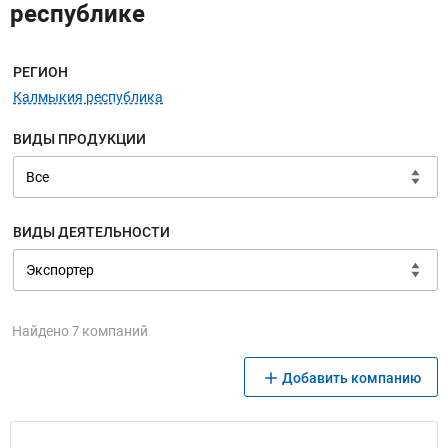
республике
Меню навигации
РЕГИОН
Калмыкия республика
ВИДЫ ПРОДУКЦИИ
ВИДЫ ДЕЯТЕЛЬНОСТИ
Найдено 7 компаний
Добавить компанию