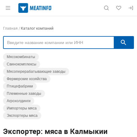
Раздел навигации по сайту meatinfo.ru
Навигация по компаниям
Главная
Каталог компаний
П
Мясокомбинаты
Свинокомплексы
Мясоперерабатывающие заводы
Фермерские хозяйства
Птицефабрики
Племенные заводы
Агрохолдинги
Импортеры мяса
Экспортеры мяса
Экспортер: мяса в Калмыкии