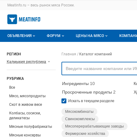
Раздел навигации по сайту meatinfo.ru
Meatinfo.ru – весь
рынок мяса
России.
Авторизация и меню пользователя
Навигация по разделам сайта meatinfo.ru
ОБЪЯВЛЕНИЯ
ФОРУМ
ЦЕНЫ НА МЯСО
КОМПАН
Объявления
Все темы
О мониторингах
О ката
Навигация по компа
РЕГИОН
Главная
Каталог компаний
Калмыкия республика
Горячее предложение
Избранные
Актуальные мониторинги
Катало
Мои объявления
С моим участием
Цены на мясо
Моя ко
РУБРИКА
Ингредиенты
10
К
Заявки на покупку мяса
Цены на скот
Все
Просроченные продукты
2
Х
Мясо, мясопродукты
Инструкция по работе на доске
Обзор рынка
Искать в текущем разделе
Скот в живом весе
Отзывы
Мясокомбинаты
Колбасы, сосиски,
деликатесы
Свинокомплексы
Мясоперерабатывающие заводы
Мясные полуфабрикаты
Фермерские хозяйства
Мясные консервы