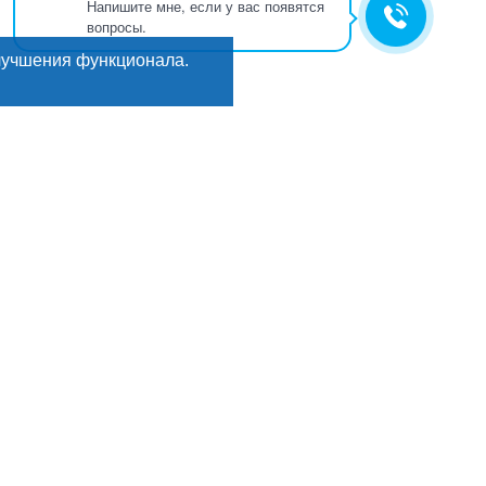
Напишите мне, если у вас появятся
вопросы.
лучшения функционала.
Искать
Поиск
ГИ
Мы в соцсетях:
кты
е
, деликатесы
рикаты
ы