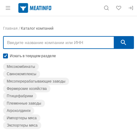
Раздел навигации по сайту meatinfo.ru
Навигация по компаниям
Главная
Каталог компаний
П
Искать в текущем разделе
Мясокомбинаты
Свинокомплексы
Мясоперерабатывающие заводы
Фермерские хозяйства
Птицефабрики
Племенные заводы
Агрохолдинги
Импортеры мяса
Экспортеры мяса