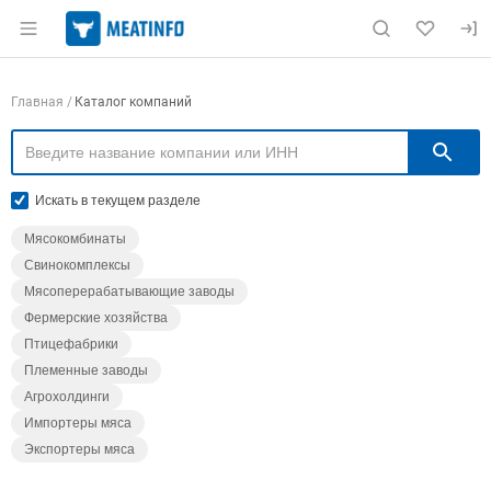
Раздел навигации по сайту meatinfo.ru
Навигация по компаниям
Главная
Каталог компаний
П
Искать в текущем разделе
Мясокомбинаты
Свинокомплексы
Мясоперерабатывающие заводы
Фермерские хозяйства
Птицефабрики
Племенные заводы
Агрохолдинги
Импортеры мяса
Экспортеры мяса