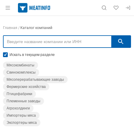
Раздел навигации по сайту meatinfo.ru
Навигация по компаниям
Главная
Каталог компаний
П
Искать в текущем разделе
Мясокомбинаты
Свинокомплексы
Мясоперерабатывающие заводы
Фермерские хозяйства
Птицефабрики
Племенные заводы
Агрохолдинги
Импортеры мяса
Экспортеры мяса