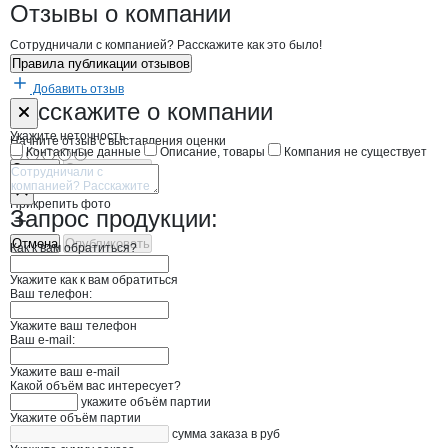
Новости o
ДЕЛИКСА, ООО
ДЕЛИКСА
Отзывы
о компании
Сотрудничали с компанией? Расскажите как это было!
Правила публикации отзывов
Добавить отзыв
Форма обратной связи о неточностях н
ДЕЛИКСА
Расскажите
о компании
Укажите неточность
Начните отзыв с выставления оценки
Контактные данные
Описание, товары
Компания не существует
Отмена
Опубликовать
Прикрепить фото
Запрос продукции:
Отмена
Опубликовать
Как к вам обратиться?
Укажите как к вам обратиться
Ваш телефон:
Укажите ваш телефон
Ваш e-mail:
Укажите ваш e-mail
Какой объём вас интересует?
укажите объём партии
Укажите объём партии
сумма заказа в руб