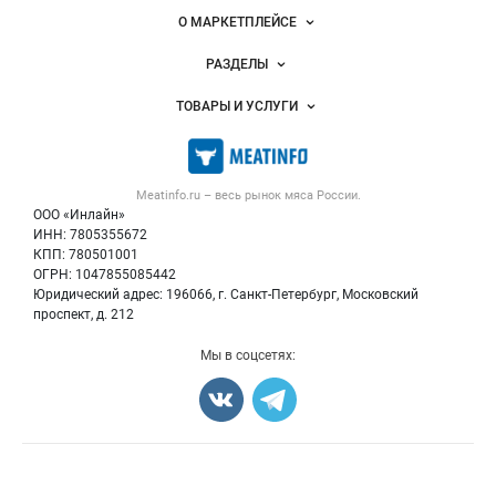
Важные разделы и контакты
Навигация по сайту
О МАРКЕТПЛЕЙСЕ
Новости Meatinfo.ru
РАЗДЕЛЫ
Услуги и цены
Объявления
ТОВАРЫ И УСЛУГИ
Размещение рекламы
Каталог компаний
Мясо, мясопродукты
Публичная оферта
Новости рынка
Скот в живом весе
Контактная информация
Форум
Meatinfo.ru – весь
рынок мяса
России.
Колбасы, сосиски, деликатесы
Политика обработки персональных данных
Энциклопедия
ООО «Инлайн»
Мясные полуфабрикаты
Для СМИ
ИНН: 7805355672
Бренды
КПП: 780501001
Мясные консервы
Мониторинг
ОГРН: 1047855085442
Мясные снеки
Юридический адрес: 196066, г. Санкт-Петербург, Московский
Вакансии
Яйца
проспект, д. 212
Блог
Добавить объявление
Мы в соцсетях:
Карта объявлений
Счетчики, авторское право, логотипы