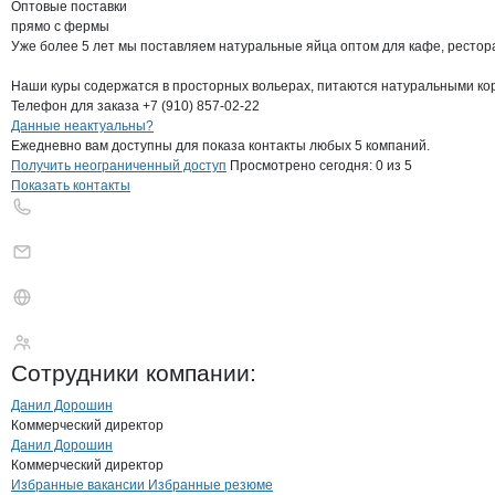
Оптовые поставки

прямо с фермы

Уже более 5 лет мы поставляем натуральные яйца оптом для кафе, рестора
Наши куры содержатся в просторных вольерах, питаются натуральными корм
Телефон для заказа +7 (910) 857-02-22
Контакты
компании
ДЕЛИКСА
+7(800)000-00-..
Данные неактуальны?
Ежедневно вам доступны для показа контакты любых 5 компаний.
Получить неограниченный доступ
Просмотрено сегодня:
0
из 5
Показать контакты
ДЕЛИКСА
Сотрудники
компании
:
Данил Дорошин
Коммерческий директор
Данил Дорошин
Коммерческий директор
Бренды
Вакансии в
компани
ДЕЛИКСА
ДЕЛИКСА
Избранные вакансии
Избранные резюме