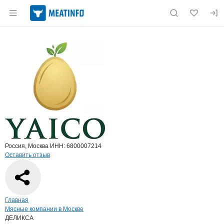
Раздел навигации по сайту meatinfo.ru
Краткая информация о компании
ДЕЛ
Страница компании
ДЕЛИКСА
Страница компании
ДЕЛИКСА, ООО
Россия, Москва
ИНН: 6800007214
Оставить отзыв
Навигация по сайту
Главная
Мясные компании в Москве
ДЕЛИКСА