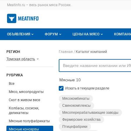
Раздел навигации по сайту meatinfo.ru
Meatinfo.ru – весь
рынок мяса
России.
Авторизация и меню пользователя
Навигация по разделам сайта meatinfo.ru
ОБЪЯВЛЕНИЯ
ФОРУМ
ЦЕНЫ НА МЯСО
КОМПАН
Объявления
Все темы
О мониторингах
О ката
Навигация по компа
РЕГИОН
Главная
Каталог компаний
Томская область
Горячее предложение
Избранные
Актуальные мониторинги
Катало
Мои объявления
С моим участием
Цены на мясо
Моя ко
РУБРИКА
Мясные
10
Заявки на покупку мяса
Цены на скот
Все
Искать в текущем разделе
Мясо, мясопродукты
Инструкция по работе на доске
Обзор рынка
Мясокомбинаты
Скот в живом весе
Свинокомплексы
Отзывы
Колбасы, сосиски,
Мясоперерабатывающие заводы
деликатесы
Фермерские хозяйства
Мясные полуфабрикаты
Птицефабрики
Мясные консервы