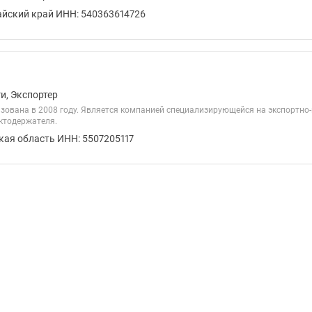
айский край ИНН: 540363614726
и, Экспортер
зована в 2008 году. Является компанией специализирующейся на экспортно
актодержателя.
кая область ИНН: 5507205117