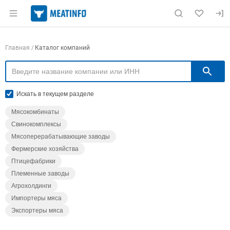
Раздел навигации по сайту meatinfo.ru
Навигация по компаниям
Главная
Каталог компаний
П
Искать в текущем разделе
Мясокомбинаты
Свинокомплексы
Мясоперерабатывающие заводы
Фермерские хозяйства
Птицефабрики
Племенные заводы
Агрохолдинги
Импортеры мяса
Экспортеры мяса