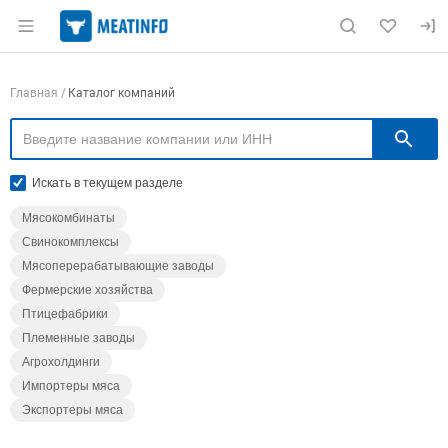
Раздел навигации по сайту meatinfo.ru
Навигация по компаниям
Главная
Каталог компаний
П
Искать в текущем разделе
Мясокомбинаты
Свинокомплексы
Мясоперерабатывающие заводы
Фермерские хозяйства
Птицефабрики
Племенные заводы
Агрохолдинги
Импортеры мяса
Экспортеры мяса