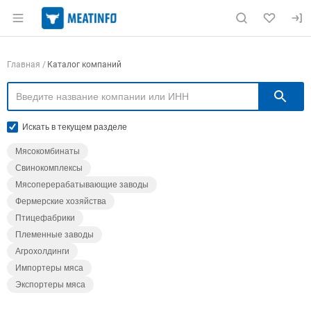
Раздел навигации по сайту meatinfo.ru
Навигация по компаниям
Главная
Каталог компаний
П
Искать в текущем разделе
Мясокомбинаты
Свинокомплексы
Мясоперерабатывающие заводы
Фермерские хозяйства
Птицефабрики
Племенные заводы
Агрохолдинги
Импортеры мяса
Экспортеры мяса