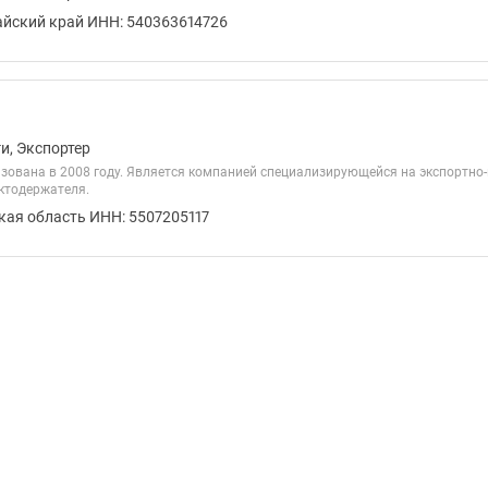
айский край ИНН: 540363614726
и, Экспортер
зована в 2008 году. Является компанией специализирующейся на экспортно
актодержателя.
кая область ИНН: 5507205117