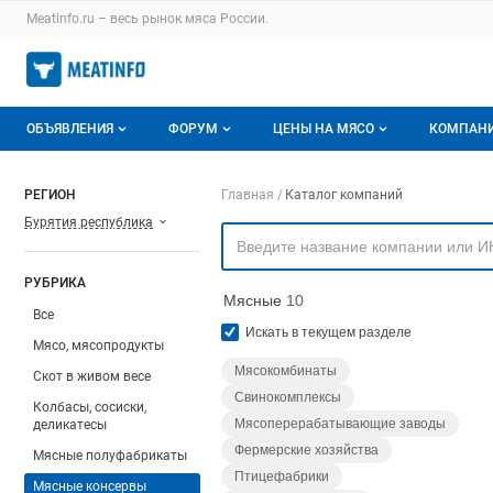
Раздел навигации по сайту meatinfo.ru
Meatinfo.ru – весь
рынок мяса
России.
Авторизация и меню пользователя
Навигация по разделам сайта meatinfo.ru
ОБЪЯВЛЕНИЯ
ФОРУМ
ЦЕНЫ НА МЯСО
КОМПАН
Объявления
Все темы
О мониторингах
О ката
Навигация по компа
РЕГИОН
Главная
Каталог компаний
Бурятия республика
Горячее предложение
Избранные
Актуальные мониторинги
Катало
Мои объявления
С моим участием
Цены на мясо
Моя ко
РУБРИКА
Мясные
10
Заявки на покупку мяса
Цены на скот
Все
Искать в текущем разделе
Мясо, мясопродукты
Инструкция по работе на доске
Обзор рынка
Мясокомбинаты
Скот в живом весе
Свинокомплексы
Отзывы
Колбасы, сосиски,
Мясоперерабатывающие заводы
деликатесы
Фермерские хозяйства
Мясные полуфабрикаты
Птицефабрики
Мясные консервы