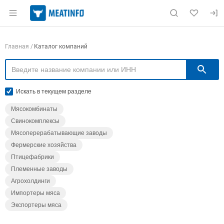
Раздел навигации по сайту meatinfo.ru
Навигация по компаниям
Главная
Каталог компаний
П
Искать в текущем разделе
Мясокомбинаты
Свинокомплексы
Мясоперерабатывающие заводы
Фермерские хозяйства
Птицефабрики
Племенные заводы
Агрохолдинги
Импортеры мяса
Экспортеры мяса