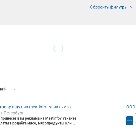
Сбросить фильтры
ений
товар ищут на meatinfo - узнать кто
ООО 
кт-Петербург
принесёт вам реклама на Meatinfo? Узнайте
платы
Продаёте мясо, мясопродукты или ск
чем вкладывать в рекламу — узнайте, ско
вам принесёт.
Знакомая ситуация: ►Мало п