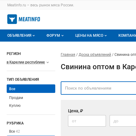
Meatinfo.ru – весь
рынок мяса
России.
ОБЪЯВЛЕНИЯ
ФОРУМ
ЦЕНЫ НА МЯСО
КОМПАН
Объявления
Все темы
О мониторингах
О ката
РЕГИОН
Главная
Доска объявлений
Свинина опт
Горячее предложение
Избранные
Актуальные мониторинги
Катало
в Карелии республике
Свинина оптом в Кар
Мои объявления
С моим участием
Цены на мясо
Моя ко
ТИП ОБЪЯВЛЕНИЯ
Заявки на покупку мяса
Цены на скот
Все
Продам
Инструкция по работе на доске
Обзор рынка
Куплю
Цена, ₽
Отзывы
РУБРИКА
Все
42