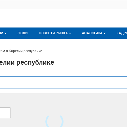
ИИ
ЛЮДИ
НОВОСТИ РЫНКА
АНАЛИТИКА
КАДР
логе компаний
Новости рынка мяса
Все
ом в Карелии республике
г компаний
Аналитика рынка яиц
Все
елии республике
мпания
Подписаться на анали
Обзор рынка мяса