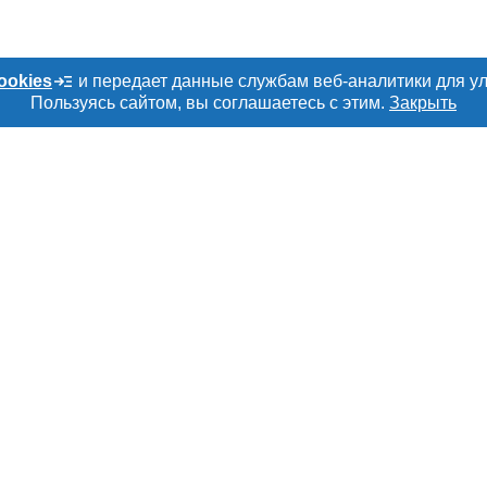
ookies
и передает данные службам веб-аналитики для у
Пользуясь сайтом, вы соглашаетесь с этим.
Закрыть
Е
РАЗДЕЛЫ
ТОВАРЫ И УСЛУ
ru
Объявления
Мясо, мясопроду
Каталог компаний
Скот в живом вес
амы
Новости рынка
Колбасы, сосиски
а
Форум
Мясные полуфаб
рмация
Энциклопедия
Мясные консерв
тки персональных
Бренды
Мясные снеки