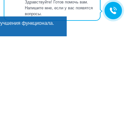
Здравствуйте! Готов помочь вам.
Напишите мне, если у вас появятся
вопросы.
лучшения функционала.
Искать
ГИ
Мы в соцсетях:
кты
е
, деликатесы
рикаты
ы