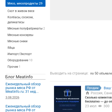
Мясо, мясопродукты
29
Скот в живом весе
Колбасы, сосиски,
деликатесы
Мясные полуфабрикаты
2
Мясные консервы
Мясные снеки
Яйца
Импорт/Экспорт
Оборудование
10
Прочее
1
Выводить на странице:
по 50 объявл
Блог Meatinfo
Еженедельный обзор
рынка мяса РФ от
Ваш 
Продам
Meatinfo.ru: 31 нед...
Россия, Сан
3.08.2026
Сколько клиентов 
бесплатно — до о
от оптом? Прежде 
23 июл
300
Еженедельный обзор
лько она реально 
рынка мяса РФ от