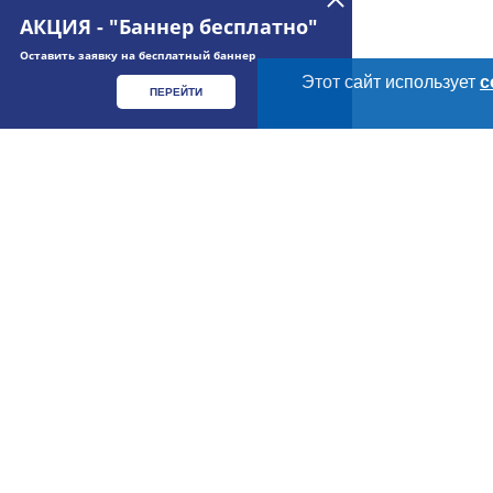
АКЦИЯ - "Баннер бесплатно"
Оставить заявку на бесплатный баннер
Этот сайт использует
c
ПЕРЕЙТИ
Meatinfo.ru —
мясо и
мясопродукты
О МАРКЕТПЛЕЙС
Новости Meatinfo.
Meatinfo.ru – весь
рынок мяса
России.
Услуги и цены
ООО «Инлайн»
ИНН: 7805355672
Размещение рекл
КПП: 780501001
Публичная оферт
ОГРН: 1047855085442
Юридический адрес: 196066, г. Санкт-Петербург,
Контактная инфо
Московский проспект, д. 212
Политика обрабо