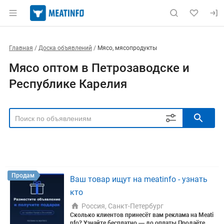
Главная
Доска объявлений
Мясо, мясопродукты
Мясо оптом в Петрозаводске и
Республике Карелия
РЕГИОН
Выбрать регион
ТИП СДЕЛКИ
Все
Продам
Куплю
Продам
Ваш товар ищут на meatinfo - узнать
РУБРИКА
кто
Россия, Санкт-Петербург
Сколько клиентов принесёт вам реклама на Meati
nfo? Узнайте бесплатно — до оплаты
Продаёте м