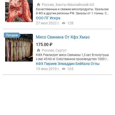
оей компании
или позвоните: +78124253265
Прог
Россия, Ханты-Мансийский АО
ноз бесплатный и ни к чему не обязывает. Запуст
Качественные и свежие мясопродукты. Уральски
им рекламу в течение 2 дней после оплаты!
й ФО и другие регионы РФ. Заказы от 1 тонны. Св
инина: вырезка свиная, грудинка свиная, карбона
ООО ПГ Искра
д свиной, корейка свиная, лопатка свиная, окорок
27 июл 2022 г.
128
свиной, шпик свиной, туши охлаждённые. *готовы
предложить прочий ассортимент (говядина, свин
ина, мясо птицы) по вашему запросу.
Продам
Мясо Свинина От Кфх Хмао
175.00 ₽
Россия, Сургут
КФХ Реализует мясо Свинины 1,3 кат В полутуша
х вес 45-60 кг Собственное производство 1000 го
лов. Находимся в Сургутском районе Все необход
КФХ Пириев Элмаддин Бейбала Оглы
имые документы в наличии Работаем по системе
19 июн 2019 г.
165
Меркурий Отгрузка от 1 до 20 тонн,Самовывоз Зв
оните с 8 - 21:00