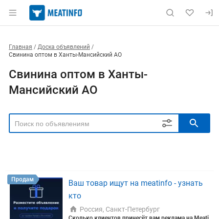
Главная
Доска объявлений
Свинина оптом в Ханты-Мансийский АО
Свинина оптом в Ханты-
Мансийский АО
РЕГИОН
Выбрать регион
ТИП СДЕЛКИ
Все
Продам
Куплю
Продам
Ваш товар ищут на meatinfo - узнать
РУБРИКА
кто
Россия, Санкт-Петербург
Сколько клиентов принесёт вам реклама на Meati