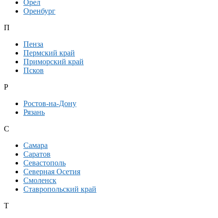
Орел
Оренбург
П
Пенза
Пермский край
Приморский край
Псков
Р
Ростов-на-Дону
Рязань
С
Самара
Саратов
Севастополь
Северная Осетия
Смоленск
Ставропольский край
Т