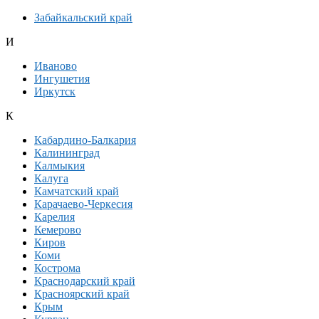
Забайкальский край
И
Иваново
Ингушетия
Иркутск
К
Кабардино-Балкария
Калининград
Калмыкия
Калуга
Камчатский край
Карачаево-Черкесия
Карелия
Кемерово
Киров
Коми
Кострома
Краснодарский край
Красноярский край
Крым