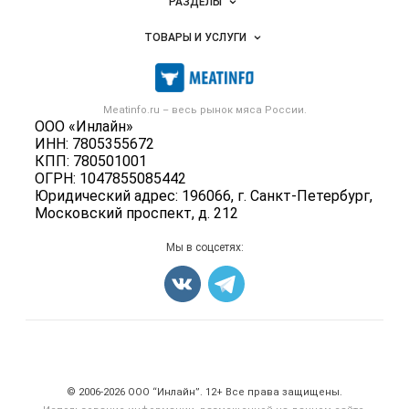
РАЗДЕЛЫ
Услуги и цены
Объявления
ТОВАРЫ И УСЛУГИ
Размещение рекламы
Каталог компаний
Мясо, мясопродукты
Публичная оферта
Новости рынка
Скот в живом весе
Контактная информация
Форум
Meatinfo.ru – весь
рынок мяса
России.
Колбасы, сосиски, деликатесы
Политика обработки персональных данных
ООО «Инлайн»
Энциклопедия
Мясные полуфабрикаты
ИНН: 7805355672
Для СМИ
Бренды
КПП: 780501001
Мясные консервы
ОГРН: 1047855085442
Мониторинг
Мясные снеки
Юридический адрес: 196066, г. Санкт-Петербург,
Вакансии
Московский проспект, д. 212
Яйца
Блог
Добавить объявление
Мы в соцсетях:
Карта объявлений
Счетчики, авторское право, логотипы
© 2006‑2026 ООО “Инлайн”. 12+ Все права защищены.