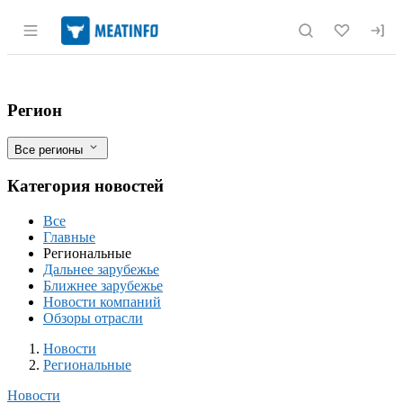
Раздел навигации по сайту meatinfo.r
В апреле в Чувашии с помощью ФГИС «
Фильтры
Регион
Все регионы
Категория новостей
Все
Главные
Региональные
Дальнее зарубежье
Ближнее зарубежье
Новости компаний
Обзоры отрасли
Новости
Разделы
Новости
Региональные
Новости