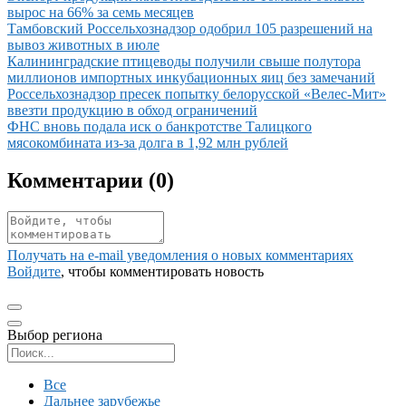
вырос на 66% за семь месяцев
Иллюстрация новости
Тамбовский Россельхознадзор одобрил 105 разрешений на
вывоз животных в июле
Иллюстрация новости
Калининградские птицеводы получили свыше полутора
миллионов импортных инкубационных яиц без замечаний
Иллюстрация новости
Россельхознадзор пресек попытку белорусской «Велес-Мит»
ввезти продукцию в обход ограничений
Иллюстрация новости
ФНС вновь подала иск о банкротстве Талицкого
мясокомбината из-за долга в 1,92 млн рублей
Комментарии (
0
)
Получать на e‑mail уведомления о новых комментариях
Войдите
, чтобы комментировать новость
Выбор региона
Поиск региона
Все
Дальнее зарубежье