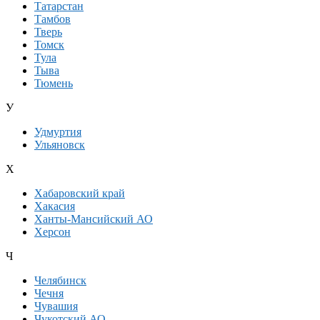
Татарстан
Тамбов
Тверь
Томск
Тула
Тыва
Тюмень
У
Удмуртия
Ульяновск
Х
Хабаровский край
Хакасия
Ханты-Мансийский АО
Херсон
Ч
Челябинск
Чечня
Чувашия
Чукотский АО