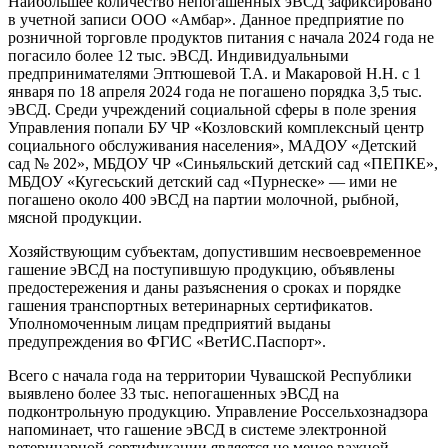
Наибольшее количество непогашенных эВСД зафиксировано
в учетной записи ООО «Амбар». Данное предприятие по
розничной торговле продуктов питания с начала 2024 года не
погасило более 12 тыс. эВСД. Индивидуальными
предпринимателями Эптюшевой Т.А. и Макаровой Н.Н. с 1
января по 18 апреля 2024 года не погашено порядка 3,5 тыс.
эВСД. Среди учреждений социальной сферы в поле зрения
Управления попали БУ ЧР «Козловский комплексный центр
социального обслуживания населения», МАДОУ «Детский
сад № 202», МБДОУ ЧР «Синьяльский детский сад «ПЕПКЕ»,
МБДОУ «Кугесьский детский сад «Пурнеске» — ими не
погашено около 400 эВСД на партии молочной, рыбной,
мясной продукции.
Хозяйствующим субъектам, допустившим несвоевременное
гашение эВСД на поступившую продукцию, объявлены
предостережения и даны разъяснения о сроках и порядке
гашения транспортных ветеринарных сертификатов.
Уполномоченным лицам предприятий выданы
предупреждения во ФГИС «ВетИС.Паспорт».
Всего с начала года на территории Чувашской Республики
выявлено более 33 тыс. непогашенных эВСД на
подконтрольную продукцию. Управление Россельхознадзора
напоминает, что гашение эВСД в системе электронной
ветеринарной сертификации является не менее важной