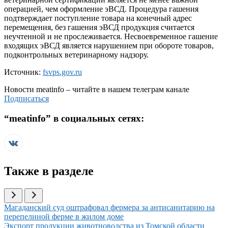
операцией, чем оформление эВСД. Процедура гашения
подтверждает поступление товара на конечный адрес
перемещения, без гашения эВСД продукция считается
неучтенной и не прослеживается. Несвоевременное гашение
входящих эВСД является нарушением при обороте товаров,
подконтрольных ветеринарному надзору.
Источник:
fsvps.gov.ru
Новости
meatinfo
– читайте в нашем телеграм канале
Подписаться
“
meatinfo
” в социальных сетях:
Также в разделе
Иллюстрация новости
Магаданский суд оштрафовал фермера за антисанитарию на
перепелиной ферме в жилом доме
Иллюстрация новости
Экспорт продукции животноводства из Томской области