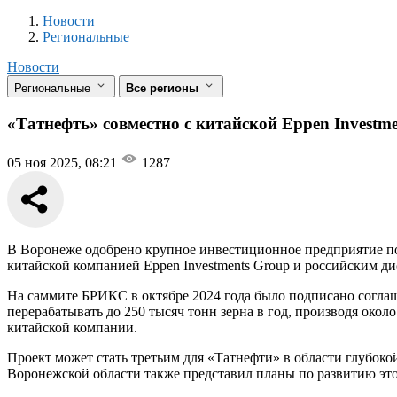
Новости
Разделы
Новости
Региональные
Новости
Региональные
Все регионы
«Татнефть» совместно с китайской Eppen Investme
05 ноя 2025, 08:21
1287
В Воронеже одобрено крупное инвестиционное предприятие по
китайской компанией Eppen Investments Group и российским д
На саммите БРИКС в октябре 2024 года было подписано соглаш
перерабатывать до 250 тысяч тонн зерна в год, производя окол
китайской компании.
Проект может стать третьим для «Татнефти» в области глубоко
Воронежской области также представил планы по развитию это