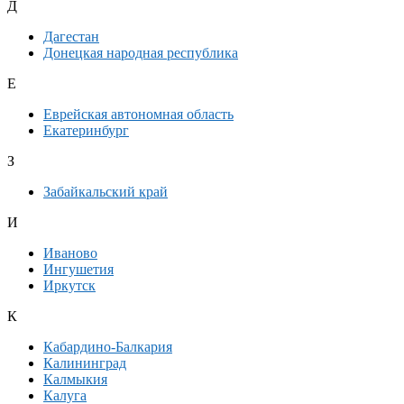
Д
Дагестан
Донецкая народная республика
Е
Еврейская автономная область
Екатеринбург
З
Забайкальский край
И
Иваново
Ингушетия
Иркутск
К
Кабардино-Балкария
Калининград
Калмыкия
Калуга