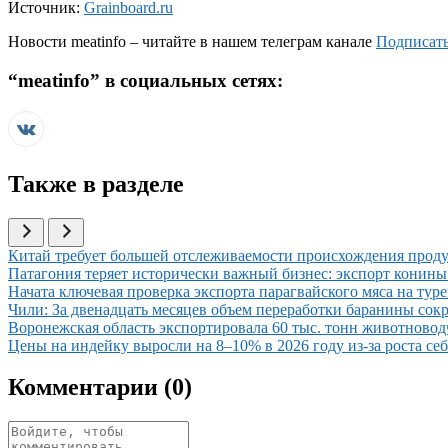
Источник:
Grainboard.ru
Новости
meatinfo
– читайте в нашем телеграм канале
Подписать
“
meatinfo
” в социальных сетях:
Также в разделе
Иллюстрация новости
Китай требует большей отслеживаемости происхождения проду
Иллюстрация новости
Патагония теряет исторически важный бизнес: экспорт конины 
Иллюстрация новости
Начата ключевая проверка экспорта парагвайского мяса на тур
Иллюстрация новости
Чили: За двенадцать месяцев объем переработки баранины сокр
Иллюстрация новости
Воронежская область экспортировала 60 тыс. тонн животновод
Иллюстрация новости
Цены на индейку выросли на 8–10% в 2026 году из-за роста се
Комментарии (
0
)