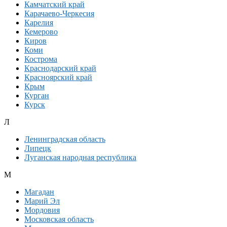
Камчатский край
Карачаево-Черкесия
Карелия
Кемерово
Киров
Коми
Кострома
Краснодарский край
Красноярский край
Крым
Курган
Курск
Л
Ленинградская область
Липецк
Луганская народная республика
М
Магадан
Марий Эл
Мордовия
Московская область