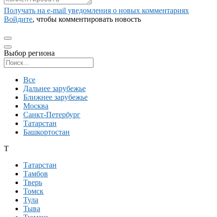
Получать на e‑mail уведомления о новых комментариях
Войдите
, чтобы комментировать новость
Выбор региона
Поиск региона
Все
Дальнее зарубежье
Ближнее зарубежье
Москва
Санкт-Петербург
Татарстан
Башкортостан
Т
Татарстан
Тамбов
Тверь
Томск
Тула
Тыва