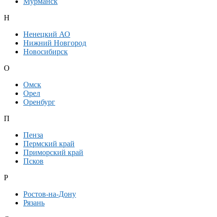
Мурманск
Н
Ненецкий АО
Нижний Новгород
Новосибирск
О
Омск
Орел
Оренбург
П
Пенза
Пермский край
Приморский край
Псков
Р
Ростов-на-Дону
Рязань