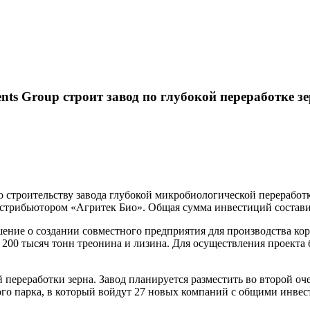
nts Group строит завод по глубокой переработке з
 строительству завода глубокой микробиологической переработ
истрибьютором «Агритек Био». Общая сумма инвестиций состави
ение о создании совместного предприятия для производства ко
о 200 тысяч тонн треонина и лизина. Для осуществления проекта
й переработки зерна. Завод планируется разместить во второй о
го парка, в который войдут 27 новых компаний с общими инвес