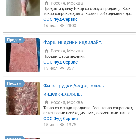
а на складе в Москве (Мосхладокомбинат № 14. у
Россия, Москва
л. Рябиновая, дом 47). Добро пожаловать!
Продам индейку.Товар со склада продавца. Весь
товар сопровождается всеми необходимыми док
ументами. наш склад находится в очень удобном
ООО Фуд-Сервис
месте: на западе города Москва.Хладокомбинат
16 июл
2800
№ 14 в 800 метрах от МКАД , недалеко от Минско
го, Киевского, Боровского и Можайского шоссе.
Продам
Фарш индейки индилайт.
Россия, Москва
Продам фарш индейки.
ООО Фуд-Сервис
15 июл
857
Продам
Филе грудки,бедра,голень
индейки.халяль.
Россия, Москва
Товар со склада продавца. Весь товар сопровожд
ается всеми необходимыми документами. наш ск
лад находится в очень удобном месте: на западе
ООО Фуд-Сервис
города Москва.Хладокомбинат № 14 в 800 метра
15 июл
1375
х от МКАД, недалеко от Минского, Киевского, Бор
овского и Можайского шоссе.