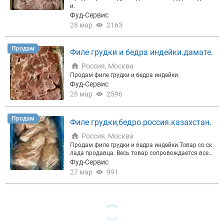
и.
Фуд-Сервис
28 мар
2163
Продам
Филе грудки и бедра индейки.дамате.
Россия, Москва
Продам филе грудки и бедра индейки.
Фуд-Сервис
28 мар
2596
Продам
Филе грудки,бедро.россия.казахстан.
Россия, Москва
Продам филе грудки и бедра индейки.Товар со ск
лада продавца. Весь товар сопровождается всем
и необходимыми документами. наш склад находи
Фуд-Сервис
тся в очень удобном месте: на западе города Мос
27 мар
991
ква.Хладокомбинат № 14 в 800 метрах от МКАД,
недалеко от Минского, Киевского, Боровского и М
ожайского шоссе.