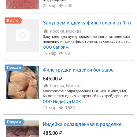
22 мар
530
Куплю
Закупаем индейку филе голени от 1тн
Россия, Москва
Закупаем для нужд промышленного питания еже
недельно индейку филе голени, также куру в разд
елке, говядину, яйцо от 1тн. С удовольствием рас
ООО Саприм
смотрим ваши предложения с доставкой по Мск
19 мар
68
и области.
Продам
Филе грудки индейки большое
545.00 ₽
Россия, Москва
Московское подразделение ООО «ИНДИФУД-МС
К» является одним из крупнейших трейдеров мяс
а индейки и утки в России. Осуществляем поставк
ООО Индифуд МСК
и замороженного и охлажденного мяса индейки и
13 мар
1587
утки. Ассортимент в наличии на складе и под зак
аз. Прайс-лист запрашивайте.
Продам
Индейка охлаждённая в разделке
485.00 ₽