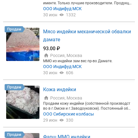
именте. Только лучшие производители. Продукци
я по нормам ГОСТ. Самовывоз со склада в г. Жук
ООО Индифуд МСК
овский. Возможна доставка.
30 июн
1332
Продам
Мясо индейки механической обвалки
дамате
93.00 ₽
Россия, Москва
ММО из индейки зам вес пр-во Дамате.
ООО Индифуд МСК
30 июн
606
Продам
Кожа индейки
Россия, Москва
Продаем кожу индейки (собственной производст
во в г.Омске и г.Заводоуковске). Постоянный объ
ём! Отличное качество!
ООО Сибирские колбасы
29 июн
330
Продам
Фарш ММО индейки