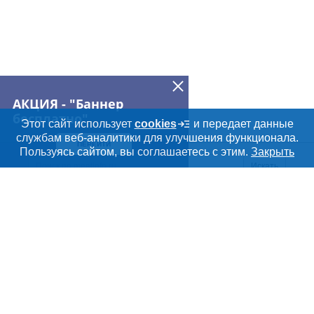
АКЦИЯ - "Баннер
бесплатно"
Этот сайт использует
cookies
и передает данные
службам веб-аналитики для улучшения функционала.
ПЕРЕЙТИ
Пользуясь сайтом, вы соглашаетесь с этим.
Закрыть
Искать
Meatinfo.ru —
мясо и
мясопродукты
О МАРКЕТПЛЕЙСЕ
Новости Meatinfo.ru