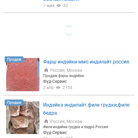
ов и производств готовых блюд. Удобен в исполь
7 мая
32
зовании и хранении. Срок годности: охлаждённая
— 20 суток / замороженная — 90 суток Упаковка:
вакуум (ВакПак) Продажа оптом, заказ сборный
от 15 000 рублей. В наличии полный пакет докуме
нтов: ВСД, термочеки. Возможна доставка или са
мовывоз.
Продам
Фарш индейки ммо.индилайт.россия.
Россия, Москва
Продам фарш индейки.
Фуд-Сервис
2 апр
2134
Продам
Индейка индилайт.филе грудки,филе
бедра.
Россия, Москва
Филе индейки грудка и бедро.Россия.
Фуд-Сервис