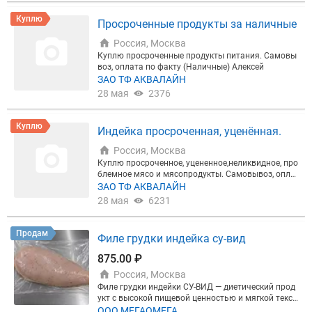
Куплю
Просроченные продукты за наличные
Россия, Москва
Куплю просроченные продукты питания. Самовы
воз, оплата по факту (Наличные) Алексей
ЗАО ТФ АКВАЛАЙН
28 мая
2376
Куплю
Индейка просроченная, уценённая.
Россия, Москва
Куплю просроченное, уцененное,неликвидное, про
блемное мясо и мясопродукты. Самовывоз, опла
та по факту (Нал). Предложения отправляйте на
ЗАО ТФ АКВАЛАЙН
Ватсап
28 мая
6231
Продам
Филе грудки индейка су-вид
875.00 ₽
Россия, Москва
Филе грудки индейки СУ-ВИД — диетический прод
укт с высокой пищевой ценностью и мягкой текст
урой. Подходит для здорового питания, ресторан
ООО МЕГАОМЕГА