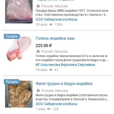
Россия, Москва
Продам фарш ММО индейки ГОСТ. Отличное каче
ство. Собственное производство в г.Омске и г.Зав
одоуковске. Доставка в любой регион. Филиал в
ООО Сибирские колбасы
Москве.
29 июн
1586
Продам
Голень индейки зам.
225.00 ₽
Россия, Москва
Голень индейки замороженная.Есть в наличии м
ясо индейки:тушка,филе грудки,филе бедра и др.П
райс по запросу.Доставка по договоренности.Ест
ИП Альчикова Вероника Сергеевна
ь также охлажденка.НДС,Меркурий.
18 июн
41
Продам
Филе грудки и бедра индейки
Россия, Москва
Филе грудки и бедра индейки (собственное произ
водство, птицефабрики в Омской и Тюменской об
л.). Постоянный объем. Блок и ВУ. Не качаем и не
ООО Сибирские колбасы
массируем. Самовывоз.
1 июн
123