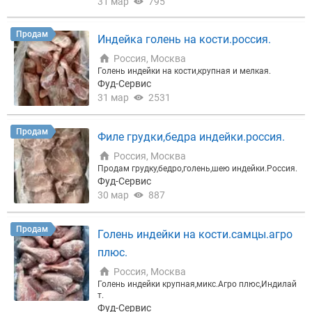
31 мар
795
Продам
Индейка голень на кости.россия.
Россия, Москва
Голень индейки на кости,крупная и мелкая.
Фуд-Сервис
31 мар
2531
Продам
Филе грудки,бедра индейки.россия.
Россия, Москва
Продам грудку,бедро,голень,шею индейки.Россия.
Фуд-Сервис
30 мар
887
Продам
Голень индейки на кости.самцы.агро
плюс.
Россия, Москва
Голень индейки крупная,микс.Агро плюс,Индилай
т.
Фуд-Сервис