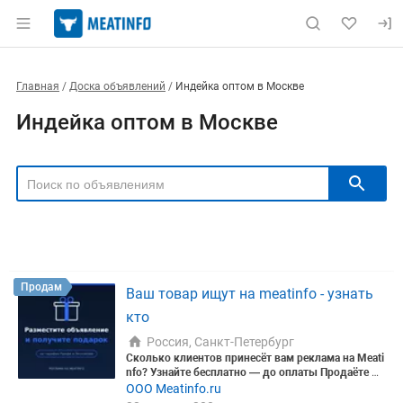
Главная
Доска объявлений
Индейка оптом в Москве
Индейка оптом в Москве
РЕГИОН
Выбрать регион
ТИП СДЕЛКИ
Все
Продам
Куплю
Продам
Ваш товар ищут на meatinfo - узнать
РУБРИКА
кто
Россия, Санкт-Петербург
Сколько клиентов принесёт вам реклама на Meati
nfo? Узнайте бесплатно — до оплаты
Продаёте м
ясо, мясопродукты или скот оптом? Прежде чем
ООО Meatinfo.ru
Цена, ₽
вкладывать в рекламу — узнайте, сколько она ре