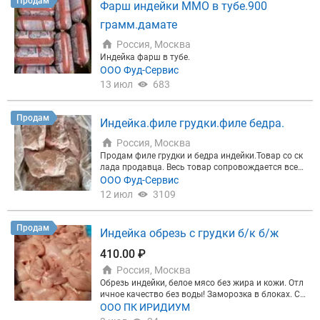
Продам
Фарш индейки ММО в тубе.900
грамм.дамате
Россия, Москва
Индейка фарш в тубе.
ООО Фуд-Сервис
13 июл
683
Продам
Индейка.филе грудки.филе бедра.
Россия, Москва
Продам филе грудки и бедра индейки.Товар со ск
лада продавца. Весь товар сопровождается всем
и необходимыми документами. наш склад находи
ООО Фуд-Сервис
тся в очень удобном месте: на западе города Мос
12 июл
3109
ква.Хладокомбинат № 14 в 800 метрах от МКАД,
недалеко от Минского, Киевского, Боровского и М
ожайского шоссе.
Продам
Индейка обрезь с грудки б/к б/ж
410.00 ₽
Россия, Москва
Обрезь индейки, белое мясо без жира и кожи. Отл
ичное качество без воды! Заморозка в блоках. Ск
лад МО.
ООО ПК ИРИДИУМ