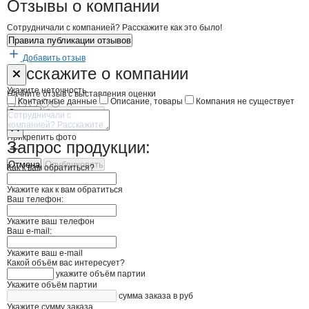
Новости o
ТЭЙН, ООО
ТЭЙН
Отзывы
о компании
Сотрудничали с компанией? Расскажите как это было!
Правила публикации отзывов
Добавить отзыв
Форма обратной связи о неточностях н
ТЭЙН
Расскажите
о компании
Укажите неточность
Начните отзыв с выставления оценки
Контактные данные
Описание, товары
Компания не существует
Отмена
Опубликовать
Прикрепить фото
Запрос продукции:
Отмена
Опубликовать
Как к вам обратиться?
Укажите как к вам обратиться
Ваш телефон:
Укажите ваш телефон
Ваш e-mail:
Укажите ваш e-mail
Какой объём вас интересует?
укажите объём партии
Укажите объём партии
сумма заказа в руб
Укажите сумму заказа