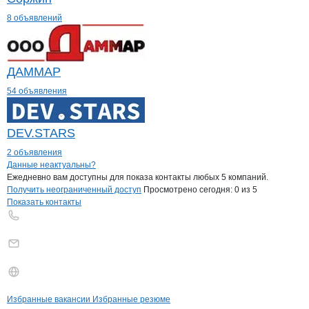
8 объявлений
ДАММАР
54 объявления
DEV.STARS
2 объявления
Контакты
компании
ТЭЙН
+7(800)000-00-..
Данные неактуальны?
Ежедневно вам доступны для показа контакты любых 5 компаний.
Получить неограниченный доступ
Просмотрено сегодня:
0
из 5
Показать контакты
Бренды
Вакансии в
компани
ТЭЙН
ТЭЙН
Избранные вакансии
Избранные резюме