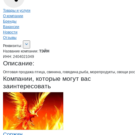
Навигация по странице
компании
ТЭЙ
Товары и услуги
О компании
Бренды
Вакансии
Новости
Отзывы
О компании
ТЭЙН
Реквизиты
компании
ТЭЙН
Реквизиты:
Название компании:
ТЭЙН
ИНН:
2404021049
Описание:
Оптовая продажа птица, свинина, говядина,рыба, морепродукты, овощи рос
Компании, которые могут вас
заинтересовать
Соржин