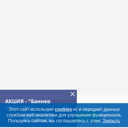
АКЦИЯ - "Баннер
Заказать
бесплатно"
Этот сайт использует
cookies
и передает данные
службам веб-аналитики для улучшения функционала.
Показать телефон
+79958947....
ПЕРЕЙТИ
Дополнительная информация
Пользуясь сайтом, вы соглашаетесь с этим.
Закрыть
Поиск по сайту и ссы
Искать