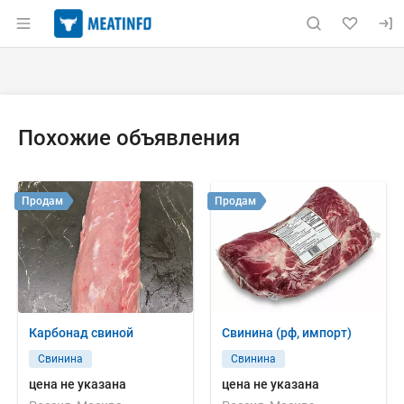
Раздел навигации по сайту meatinfo.ru
Объявление: Продам: свинина 
Информация о объявлении
Навигация и управление объявлением
Похожие объявления
Продам
Продам
Карбонад свиной
Свинина (рф, импорт)
Свинина
Свинина
цена не указана
цена не указана