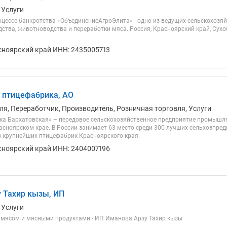
 Услуги
оцессе банкротства «ОбъединениеАгроЭлита» - одно из ведущих сельскохозя
ства, животноводства и переработки мяса. Россия, Красноярский край, Сухоб
сноярский край ИНН: 2435005713
 птицефабрика, АО
ля, Переработчик, Производитель, Розничная торговля, Услуги
а Бархатовская» – передовое сельскохозяйственное предприятие промышле
асноярском крае. В России занимает 63 место среди 300 лучших сельхозпред
з крупнейших птицефабрик Красноярского края.
сноярский край ИНН: 2404007196
 Тахир кызы, ИП
 Услуги
 мясом и мясными продуктами - ИП Иманова Арзу Тахир кызы