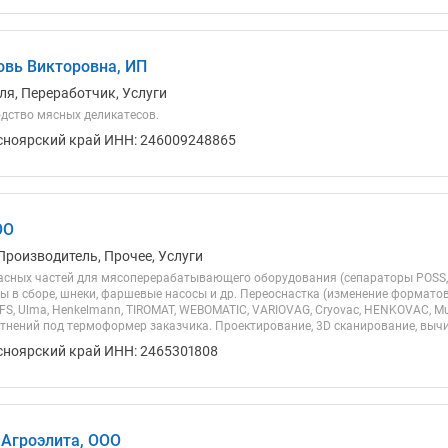
вь Викторовна, ИП
ля, Переработчик, Услуги
дство мясных деликатесов.
сноярский край ИНН: 246009248865
ОО
Производитель, Прочее, Услуги
асных частей для мясоперерабатывающего оборудования (сепараторы POSS, 
ы в сборе, шнеки, фаршевые насосы и др. Переоснастка (изменение форматов
, Ulma, Henkelmann, TIROMAT, WEBOMATIC, VARIOVAG, Cryovac, HENKOVAC, Mul
тнений под термоформер заказчика. Проектирование, 3D сканирование, вычи
сноярский край ИНН: 2465301808
Агроэлита, ООО