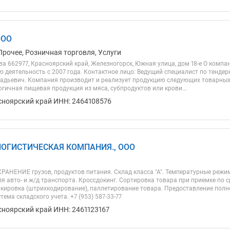
ООО
Прочее, Розничная торговля, Услуги
а 662977, Красноярский край, Железногорск, Южная улица, дом 18-е О компан
ю деятельность с 2007 года. Контактное лицо: Ведущий специалист по тенд
надьевич. Компания производит и реализует продукцию следующих товарных г
гичная пищевая продукция из мяса, субпродуктов или крови...
сноярский край ИНН: 2464108576
ЛОГИСТИЧЕСКАЯ КОМПАНИЯ., ООО
АНЕНИЕ грузов, продуктов питания. Склад класса "А". Температурные режи
 авто- и ж/д транспорта. Кроссдокинг. Сортировка товара при приемке по ср
ркировка (штрихкодирование), паллетирование товара. Предоставление полн
тема складского учета. +7 (953) 587-33-77
сноярский край ИНН: 2461123167