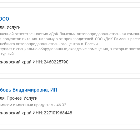
 ООО
ля, Услуги
иченной ответственностью «ДоК Ламель» ­ оптово­продовольственная компа
ка продуктов питания напрямую от производителей. ООО «ДоК Ламель» распо
пнейшего оптово­продовольственного центра в России.
ступает в специально оборудованные, складские помещения, в которых пос
турный...
сноярский край ИНН: 2460225790
бовь Владимировна, ИП
я, Прочее, Услуги
 мясом и мясными продуктами 46.32
сноярский край ИНН: 227101968448