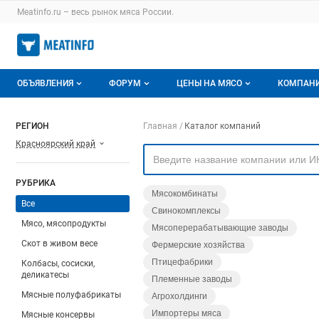
Раздел навигации по сайту meatinfo.ru
Meatinfo.ru – весь
рынок мяса
России.
Авторизация и меню пользователя
Навигация по разделам сайта meatinfo.ru
ОБЪЯВЛЕНИЯ
ФОРУМ
ЦЕНЫ НА МЯСО
КОМПАН
Объявления
Все темы
О мониторингах
О ката
Навигация по компа
РЕГИОН
Главная
Каталог компаний
Красноярский край
Горячее предложение
Избранные
Актуальные мониторинги
Катало
Мои объявления
С моим участием
Цены на мясо
Моя ко
РУБРИКА
Мясокомбинаты
Заявки на покупку мяса
Цены на скот
Все
Свинокомплексы
Мясо, мясопродукты
Мясоперерабатывающие заводы
Инструкция по работе на доске
Обзор рынка
Скот в живом весе
Фермерские хозяйства
Отзывы
Птицефабрики
Колбасы, сосиски,
деликатесы
Племенные заводы
Мясные полуфабрикаты
Агрохолдинги
Импортеры мяса
Мясные консервы