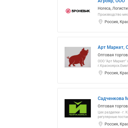
Агрояр, ООО
Horeca, Логисти
Производство мяс
Россия, Кра
Арт Маркет, 
Оптовая торгов
ООО "Арт Маркет"
г.Красноярск.Емел
Россия, Кра
Садченкова М
Оптовая торгов
Цех разделки - г.
регулярные постав
Россия, Кра