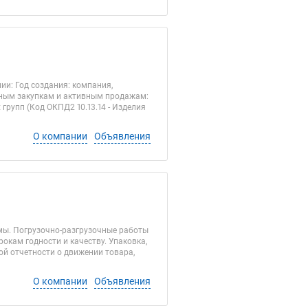
ии: Год создания: компания,
ерным закупкам и активным продажам:
рупп (Код ОКПД2 10.13.14 - Изделия
О компании
Объявления
мы. Погрузочно-разгрузочные работы
окам годности и качеству. Упаковка,
ой отчетности о движении товара,
О компании
Объявления