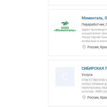
Моменталь, 
Переработчик, 
Адрес производств
осуществляет сво
Ляхов Сергей Ген
колбасные и анало
Россия, Кра
СИБИРСКАЯ 
С
Услуги
ОТВЕТСТВЕННОЕ ХР
любых объемов для
переупаковка, ма
остатках. WMS сис
Россия, Кра