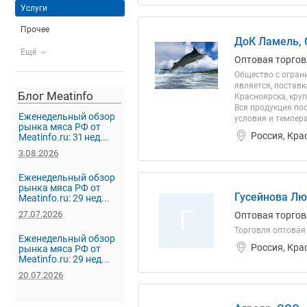
Услуги
Прочее
ДоК Ламель,
Ещё
Оптовая торгов
Общество с огран
является, постав
Блог Meatinfo
Красноярска, кру
Вся продукция по
Еженедельный обзор
условия и темпера
рынка мяса РФ от
Россия, Кра
Meatinfo.ru: 31 нед...
3.08.2026
Еженедельный обзор
рынка мяса РФ от
Гусейнова Лю
Meatinfo.ru: 29 нед...
Г
27.07.2026
Оптовая торговл
Торговля оптовая
Еженедельный обзор
Россия, Кра
рынка мяса РФ от
Meatinfo.ru: 29 нед...
20.07.2026