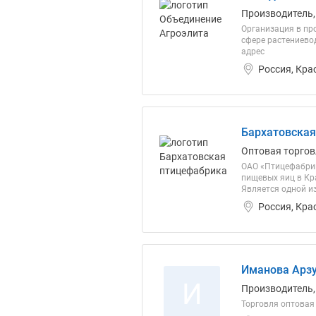
Производитель,
Организация в пр
сфере растениевод
адрес
Россия, Кра
Бархатовская
Оптовая торгов
ОАО «Птицефабрик
пищевых яиц в Кр
Является одной и
Россия, Кра
Иманова Арзу
И
Производитель,
Торговля оптовая