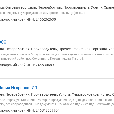
ка, Оптовая торговля, Переработчик, Производитель, Услуги, Хран
а и пищевых субпродуктов в замороженном виде (10.11.3)
сноярский край ИНН: 2466262630
ООО
ля, Переработчик, Производитель, Прочее, Розничная торговля, Ус
 осуществляет переработку и реализацию охлажденного (замороженного) мяс
ьяновский район,пос.Солонцы,пр.Котельникова 11в стр1.
сноярский край ИНН: 2465306891
ария Игоревна, ИП
ля, Переработчик, Производитель, Услуги, Фермерское хозяйство, 
 Красноярск, ул. Калинина 169 стр. 2 Продукция подходит для поставки в шк
ки, все сопроводительные документы. Работаем с ндс и без ндс. Возможна д
сноярский край ИНН: 246318659904