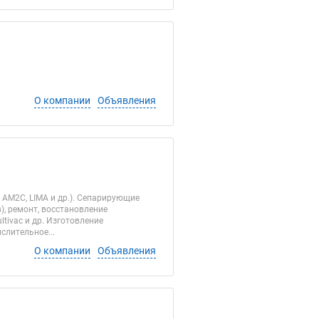
О компании
Объявления
AM2C, LIMA и др.). Сепарирующие
), ремонт, восстановление
tivac и др. Изготовление
слительное...
О компании
Объявления