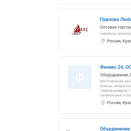
Павлова Любо
Оптовая торгов
Семейное произво
Россия, Кра
Феникс 24, О
Ф
Оборудование, 
Изготовление зап
кольца, сепаратор
термоформеров CFS
силиконовых упло
Россия, Кра
Объединение 