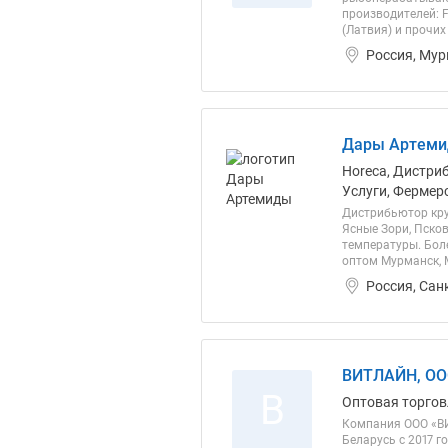
производителей: F
(Латвия) и прочих
Россия, Му
Дары Артеми
Horeca, Дистри
Услуги, Фермер
Дистрибьютор кру
Ясные Зори, Пско
температуры. Боле
оптом Мурманск, 
Россия, Сан
ВИТЛАЙН, О
В
Оптовая торгов
Компания ООО «ВИ
Беларусь с 2017 г