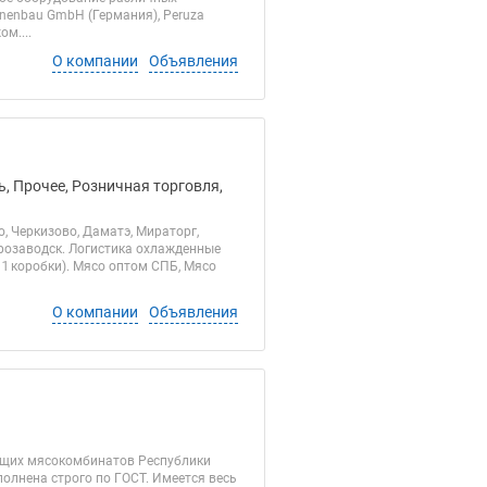
hinenbau GmbH (Германия), Peruza
м....
О компании
Объявления
, Прочее, Розничная торговля,
 Черкизово, Даматэ, Мираторг,
трозаводск. Логистика охлажденные
 1 коробки). Мясо оптом СПБ, Мясо
О компании
Объявления
ущих мясокомбинатов Республики
полнена строго по ГОСТ. Имеется весь