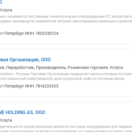
О
Услуги
ка» занимается поставками технологического оборудования КТ, запчастей и
пищевых производств, комбинатов питания, мясоперерабатывающих и рыбоп
кт-Петербург ИНН: 7802340124
овая Организация, ООО
ля, Переработчик, Производитель, Розничная торговля, Услуги
anization / Русская Торговая Организация предлагает крупно-оптовые поставк
муки пшеничной хлебопекарной, муки кукурузной, кофе по оптовым ценам.
кт-Петербург ИНН: 7814233335
NE HOLDING AS, ООО
Услуги
деятельности нашей компании является поставка оборудования для пищево
ем оборудовании, бывшем в употреблении, но также можем поставить нов