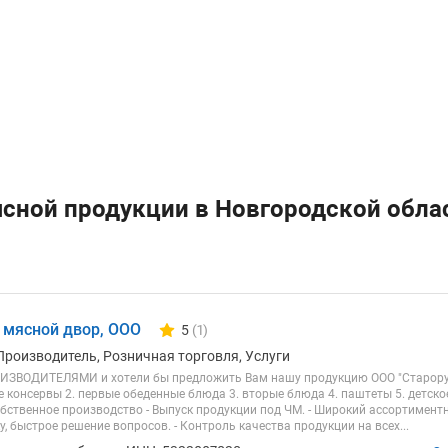
ясной продукции в Новгородской обла
 мясной двор, ООО
5
(1)
Количество отзывов у компании всего и се
Производитель, Розничная торговля, Услуги
ЗВОДИТЕЛЯМИ и хотели бы предложить Вам нашу продукцию ООО "Старорусс
консервы 2. первые обеденные блюда 3. вторые блюда 4. паштеты 5. детское
обственное производство - Выпуск продукции под ЧМ. - Широкий ассортимент
, быстрое решение вопросов. - Контроль качества продукции на всех...