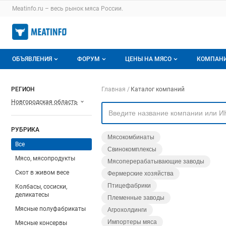
Раздел навигации по сайту meatinfo.ru
Meatinfo.ru – весь
рынок мяса
России.
Авторизация и меню пользователя
Навигация по разделам сайта meatinfo.ru
ОБЪЯВЛЕНИЯ
ФОРУМ
ЦЕНЫ НА МЯСО
КОМПАН
Объявления
Все темы
О мониторингах
О ката
Навигация по компа
РЕГИОН
Главная
Каталог компаний
Новгородская область
Горячее предложение
Избранные
Актуальные мониторинги
Катало
Мои объявления
С моим участием
Цены на мясо
Моя ко
РУБРИКА
Мясокомбинаты
Заявки на покупку мяса
Цены на скот
Все
Свинокомплексы
Мясо, мясопродукты
Мясоперерабатывающие заводы
Инструкция по работе на доске
Обзор рынка
Скот в живом весе
Фермерские хозяйства
Отзывы
Птицефабрики
Колбасы, сосиски,
деликатесы
Племенные заводы
Мясные полуфабрикаты
Агрохолдинги
Импортеры мяса
Мясные консервы