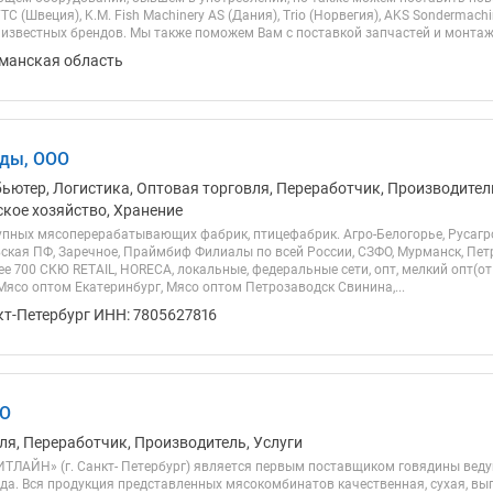
TC (Швеция), K.M. Fish Machinery AS (Дания), Trio (Норвегия), AKS Sondermac
 известных брендов. Мы также поможем Вам с поставкой запчастей и монтажо
рманская область
ды, ООО
бьютер, Логистика, Оптовая торговля, Переработчик, Производитель
ское хозяйство, Хранение
пных мясоперерабатывающих фабрик, птицефабрик. Агро-Белогорье, Русагро,
вская ПФ, Заречное, Праймбиф Филиалы по всей России, СЗФО, Мурманск, Пе
е 700 СКЮ RETAIL, HORECA, локальные, федеральные сети, опт, мелкий опт(от
Мясо оптом Екатеринбург, Мясо оптом Петрозаводск Свинина,...
кт-Петербург ИНН: 7805627816
ОО
ля, Переработчик, Производитель, Услуги
ТЛАЙН» (г. Санкт- Петербург) является первым поставщиком говядины вед
ода. Вся продукция представленных мясокомбинатов качественная, сухая, вы