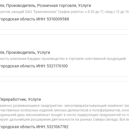
ля, Производитель, Розничная торговля, Услуги
ктов, овощей ОАО "Ермолинское" График работы: с 8.30 до 17, обед с 12 до 13
городская область ИНН: 5310009588
ля, Производитель, Услуги
ность компании Бердекс производство и торговля собственной продукцией
городская область ИНН: 5321176100
Переработчик, Услуги
намично развивающееся предприятие - мясоперерабатывающий комбинат (м
ачественных колбасных изделий, мясных деликатесов и полуфабрикатов, осно
годняшний день мясокомбинат входит в число лидирующих предприятий по п
ирует дальнейшее расширение деятельности на рынках Северо-Запада. Вся в
городская область ИНН: 5321067782