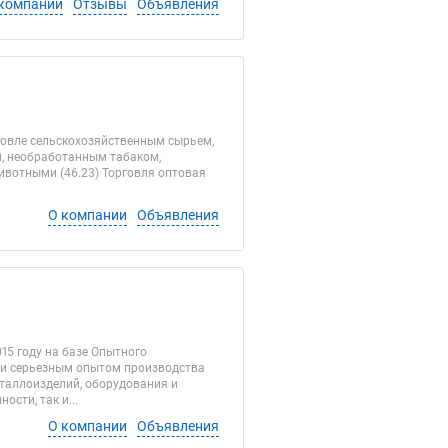
компании
Отзывы
Объявления
говле сельскохозяйственным сырьем,
, необработанным табаком,
ивотными (46.23) Торговля оптовая
О компании
Объявления
15 году на базе Опытного
й и серьезным опытом производства
таллоизделий, оборудования и
сти, так и...
О компании
Объявления