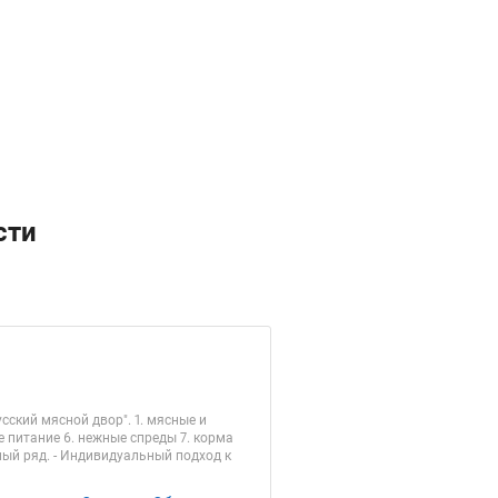
сти
годня
кий мясной двор". 1. мясные и
 питание 6. нежные спреды 7. корма
ный ряд. - Индивидуальный подход к