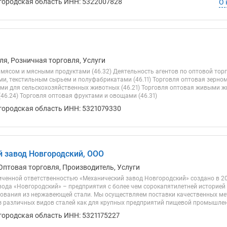
городская область ИНН: 5322007828
О 
ля, Розничная торговля, Услуги
 мясом и мясными продуктами (46.32) Деятельность агентов по оптовой тор
, текстильным сырьем и полуфабрикатами (46.11) Торговля оптовая зерном
ми для сельскохозяйственных животных (46.21) Торговля оптовая живыми ж
46.24) Торговля оптовая фруктами и овощами (46.31)
городская область ИНН: 5321079330
 завод Новгородский, ООО
Оптовая торговля, Производитель, Услуги
иченной ответственностью «Механический завод Новгородский» создано в 20
вода «Новгородский» – предприятия с более чем сорокапятилетней историе
ования из нержавеющей стали. Мы осуществляем поставки качественных ме
 различных видов сталей как для крупных предприятий пищевой промышленно
городская область ИНН: 5321175227