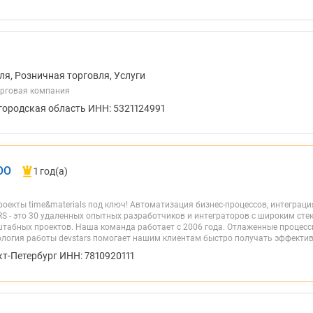
ля, Розничная торговля, Услуги
орговая компания
городская область ИНН: 5321124991
ОО
1 год(а)
екты time&materials под ключ! Автоматизация бизнес-процессов, интеграци
S - это 30 удаленных опытных разработчиков и интеграторов с широким ст
штабных проектов. Наша команда работает с 2006 года. Отлаженные процес
ология работы devstars помогает нашим клиентам быстро получать эффектив
кт-Петербург ИНН: 7810920111