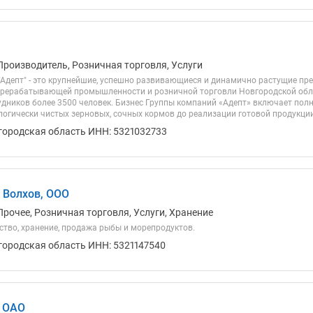
Производитель, Розничная торговля, Услуги
"Адепт" - это крупнейшие, успешно развивающиеся и динамично растущие пре
ерерабатывающей промышленности и розничной торговли Новгородской облас
удников более 3500 человек. Бизнес Группы компаний «Адепт» включает пол
огически чистых зерновых, сочных кормов до реализации готовой продукции.
городская область ИНН: 5321032733
 Волхов, ООО
Прочее, Розничная торговля, Услуги, Хранение
ство, хранение, продажа рыбы и морепродуктов.
городская область ИНН: 5321147540
, ОАО