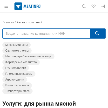
Раздел навигации по сайту meatinfo.ru
Навигация по компаниям
Главная
Каталог компаний
П
Мясокомбинаты
Свинокомплексы
Мясоперерабатывающие заводы
Фермерские хозяйства
Птицефабрики
Племенные заводы
Агрохолдинги
Импортеры мяса
Экспортеры мяса
Услуги: для рынка мясной