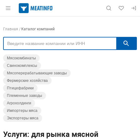
Раздел навигации по сайту meatinfo.ru
Навигация по компаниям
Главная
Каталог компаний
П
Мясокомбинаты
Свинокомплексы
Мясоперерабатывающие заводы
Фермерские хозяйства
Птицефабрики
Племенные заводы
Агрохолдинги
Импортеры мяса
Экспортеры мяса
Услуги: для рынка мясной