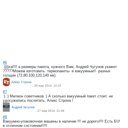
#6
:))))ха!!!! а размеры пакета, нужного Вам, Андрей Чугунов укажет
?????Можем изготовить: термопакеты и вакуумные!! разных
толщин (72,80,100,120,140 мк).
Алекс Строна
, 28 мар 2014, 10:22
#7
:) :) Милион советчиков :) А сколько вакуумный пакет стоит. не
удосужились посчитать, Алекс Строна !
Андрей Чугунов
, 27 мар 2014, 21:08
#8
Вакуумно-упаковочная машины в наличии !!! не дорого!!!! Есть Б\У
в отличном состоянии!!!!!