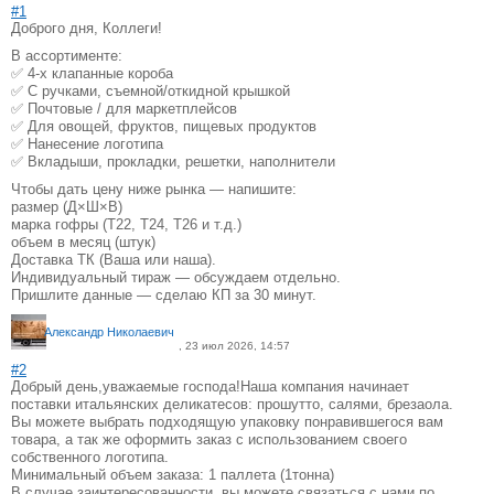
#1
Доброго дня, Коллеги!
В ассортименте:
✅ 4-х клапанные короба
✅ С ручками, съемной/откидной крышкой
✅ Почтовые / для маркетплейсов
✅ Для овощей, фруктов, пищевых продуктов
✅ Нанесение логотипа
✅ Вкладыши, прокладки, решетки, наполнители
Чтобы дать цену ниже рынка — напишите:
размер (Д×Ш×В)
марка гофры (Т22, Т24, Т26 и т.д.)
объем в месяц (штук)
Доставка ТК (Ваша или наша).
Индивидуальный тираж — обсуждаем отдельно.
Пришлите данные — сделаю КП за 30 минут.
Александр Николаевич
, 23 июл 2026, 14:57
#2
Добрый день,уважаемые господа!Наша компания начинает
поставки итальянских деликатесов: прошутто, салями, брезаола.
Вы можете выбрать подходящую упаковку понравившегося вам
товара, а так же оформить заказ с использованием своего
собственного логотипа.
Минимальный объем заказа: 1 паллета (1тонна)
В случае заинтересованности, вы можете связаться с нами по