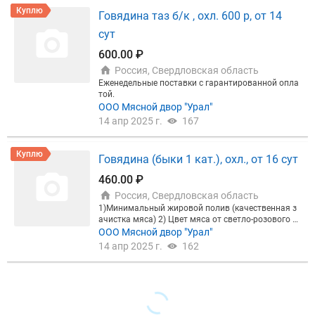
есовало наше предложение - прошу дать обратну
Куплю
Говядина таз б/к , охл. 600 р, от 14
ю связь по вопросам: 1. сможет ли ваша компан
ия обеспечить указанные объемы и качество тов
сут
ара. 2. цена на товар. 3. возможность осуществле
600.00 ₽
ния доставки.
Россия, Свердловская область
Еженедельные поставки с гарантированной опла
той.
ООО Мясной двор "Урал"
14 апр 2025 г.
167
Куплю
Говядина (быки 1 кат.), охл., от 16 сут
460.00 ₽
Россия, Свердловская область
1)Минимальный жировой полив (качественная з
ачистка мяса) 2) Цвет мяса от светло-розового д
о розового 3) Вес полутуши 95-115 кг 4) C вырезк
ООО Мясной двор "Урал"
ой 5) Качественное обескровливание 6) Ветерина
14 апр 2025 г.
162
рное клеймо овальной формы и круглое клеймо у
питанности 7) Поверхность должна быть целостн
ой, без видимых повреждений, царапин, вдавлива
ний и т.д. 8) Срок годности 16 суток