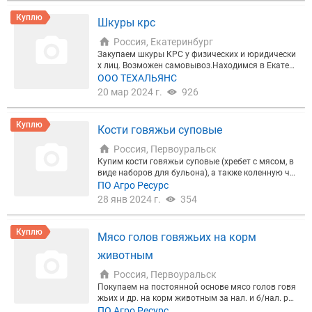
Куплю
Шкуры крс
Россия, Екатеринбург
Закупаем шкуры КРС у физических и юридически
х лиц. Возможен самовывоз.Находимся в Екатер
инбурге. Звоните на указанный в объявлении ном
ООО ТЕХАЛЬЯНС
ер телефона
20 мар 2024 г.
926
Куплю
Кости говяжьи суповые
Россия, Первоуральск
Купим кости говяжьи суповые (хребет с мясом, в
виде наборов для бульона), а также коленную ча
шечку! Предложение с фото и ценой на ват сап
ПО Агро Ресурс
28 янв 2024 г.
354
Куплю
Мясо голов говяжьих на корм
животным
Россия, Первоуральск
Покупаем на постоянной основе мясо голов говя
жьих и др. на корм животным за нал. и б/нал. рас
чет. Самовывоз или доставка до Первоуральска
ПО Агро Ресурс