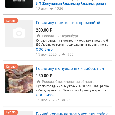
объём и бюджет.
Почему цифрам можно доверят
тенциальных поставщиков. Звоните, пишите. Те
ИП Желуницын Владимир Владимирович
ь:
270 000+ участников отрасли, 50 000+ активны
л./ WhatsApp/ MAX/ IMO/ VK/ Telegram/ Viber
12 июл
1239
х закупщиков — 98% рынка мяса РФ. Реальные ке
йсы клиентов: +11% к продажам в первый месяц,
+27% прибыли у переработчика.
А при подключе
Куплю
нии рекламы — подарок:
►3 месяца размещения
Говядину в четвертях промзабой
+ 2 недели в подарок; ►или 1 месяц + экспертная
статья о вашей компании на портале. Бонусы дей
200.00 ₽
ствуют на тарифах Профи и Эксклюзив.
Закажит
Россия, Екатеринбург
е бесплатный прогноз:
Рассчитать прогноз для м
Куплю говядину в четвертях охл/зам в кеш и с Н
оей компании
или позвоните: +78124253265
Прог
ДС Любые объемы, предложения в вацап и по зво
ноз бесплатный и ни к чему не обязывает. Запуст
нку
ООО Бизон
им рекламу в течение 2 дней после оплаты!
15 июл 2025 г.
955
Куплю
Говядину вынужденный забой. нал
150.00 ₽
Россия, Свердловская область
Куплю говядину вынужденный забой. Нал. расче
т без документов. Заморозку. Промку и крестьянк
у в частях.
ООО Бизон
15 июл 2025 г.
835
Куплю
Бычий корень,легкое,мясо для собак