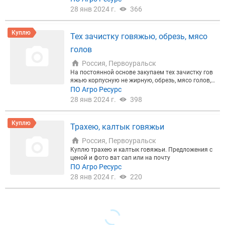
28 янв 2024 г.
366
Куплю
Тех зачистку говяжью, обрезь, мясо
голов
Россия, Первоуральск
На постоянной основе закупаем тех зачистку гов
яжью корпусную не жирную, обрезь, мясо голов,
мясо пищевода крс, рубец, сычуг, диафрагмау, лег
ПО Агро Ресурс
кое, носы и уши обработанные, и прочее говяжье
28 янв 2024 г.
398
тех сырье и субпродукты, за нал и б/нал расчет. П
редложения с ценой и фото продукции направлят
ь на ват сап
Куплю
Трахею, калтык говяжьи
Россия, Первоуральск
Куплю трахею и калтык говяжьи. Предложения с
ценой и фото ват сап или на почту
ПО Агро Ресурс
28 янв 2024 г.
220