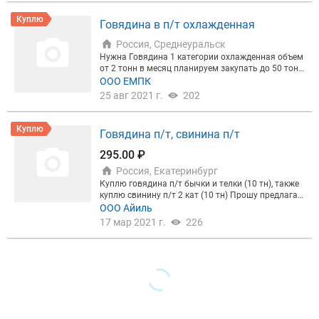
Куплю
Говядина в п/т охлажденная
Россия, Среднеуральск
Нужна Говядина 1 категории охлажденная объем
от 2 тонн в месяц планируем закупать до 50 тонн
на постоянной основе.
ООО ЕМПК
25 авг 2021 г.
202
Куплю
Говядина п/т, свинина п/т
295.00 ₽
Россия, Екатеринбург
Куплю говядина п/т бычки и телки (10 тн), также
куплю свинину п/т 2 кат (10 тн) Прошу предлагат
ь вашу продукцию. Работаем в предоплату.
ООО Айиль
17 мар 2021 г.
226