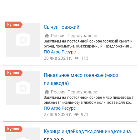
Куплю
Сычуг говяжий
Россия, Первоуральск
Закупаем на постоянной основе говяжий сычуг и
рубец, промытые, обезжиренный. Предложения п
о цене и фото на ват сап
ПО Агро Ресурс
28 янв 2024 г.
113
Куплю
Пикальное мясо говяжье (мясо
пищевода)
Россия, Первоуральск
Закупаем на постоянной основе мясо пищевода г
овяжье (пикальное) в любом количестве для кор
ма животным. Также мясо голов говяжьих, подъя
ПО Агро Ресурс
зычный срез, заветренное мясо, брак, тех. зачистк
27 янв 2024 г.
971
у от убоя и обвалки не жирную, рубец не чищенны
й, индейку и др. Самовывоз или доставка до Перв
оуральска. Нал. и б/нал расчет.
Куплю
Курица,индейка,утка,свинина,конина.