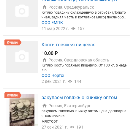
Россия, Среднеуральск
Куплю говядину охлажденную в отрубах (Лопато
чная, задняя часть и котлетное мясо) после обва
лки у производителя.
ООО ЕМПК
11 мар 2022 г.
157
Куплю
Кость говяжья пищевая
10.00 ₽
Россия, Свердловская область
Куплю Кость говяжью пищевую. От 100 кг. в неде
лю.
ООО Нортон
2 дек 2021 г.
144
Куплю
закупаем говяжью книжку оптом
Россия, Екатеринбург
закупаем говяжью книжку оптом цена договарна
я, самовывоз
мясторг
27 сен 2021 г.
191