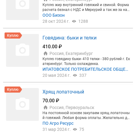
Куплю жир внутренний говяжий и свиной. Форма
расчета безнал с НДС и Меркурий а так же за нал
ичный расчет.
ООО Бизон
28 окт 2024 г.
1288
Куплю
Говядина: быки и телки
410.00 ₽
Россия, Екатеринбург
Куплю говядину быки- 410 телки - 380 рублей г. Ек
атеринбург. Только охлажденка.
ИПАТОВСКОЕ ПОТРЕБИТЕЛЬСКОЕ ОБЩЕС
ТВО
20 мая 2024 г.
337
Куплю
Хрящ лопаточный
70.00 ₽
Россия, Первоуральск
На постоянной основе закупаем хрящ лопаточны
й говяжий. Любая форма оплаты. Желательно до
ставка до Первоуральска или екатеринбурга.
ПО Агро Ресурс
31 мар 2024 г.
75