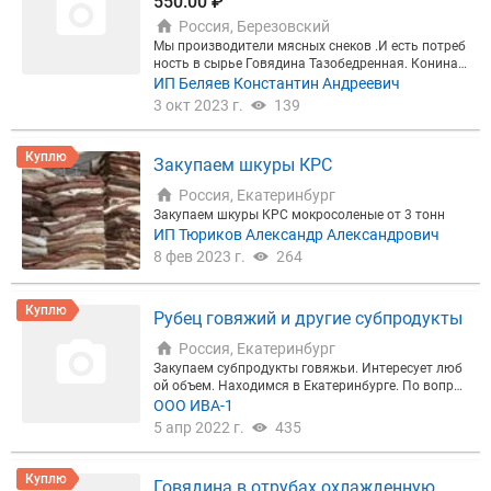
550.00 ₽
Россия, Березовский
Мы производители мясных снеков .И есть потреб
ность в сырье Говядина Тазобедренная. Конина з
адок. Индейка Филе грудки. Курица филе грудки.
ИП Беляев Константин Андреевич
Утка филе без кожи Свинина вырезка. Потребнос
3 окт 2023 г.
139
ть от 100кг каждой позиции в неделю.
Куплю
Закупаем шкуры КРС
Россия, Екатеринбург
Закупаем шкуры КРС мокросоленые от 3 тонн
ИП Тюриков Александр Александрович
8 фев 2023 г.
264
Куплю
Рубец говяжий и другие субпродукты
Россия, Екатеринбург
Закупаем субпродукты говяжьи. Интересует люб
ой объем. Находимся в Екатеринбурге. По вопрос
ам обращайтесь Интересующие позиции: - рубец,
ООО ИВА-1
легкое, вымя, почки, селезенка, трахея, печень, се
5 апр 2022 г.
435
менники, сердце, хвосты, лопаточный хрящ, носы,
уши, бычьи корни, калтыки, мясо пищевода и др.
Куплю
Говядина в отрубах охлажденную